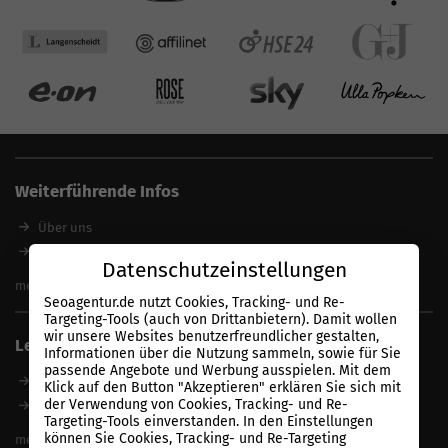
Weiterführende Infos
Über uns
SEO Magazin
Datenschutzeinstellungen
SEO-Pakete
mehr anzeigen
Seoagentur.de nutzt Cookies, Tracking- und Re-
Beste SEO Agentur finden
Targeting-Tools (auch von Drittanbietern). Damit wollen
SEO mit Garantie
wir unsere Websites benutzerfreundlicher gestalten,
Leistungen
SEO günstig
Informationen über die Nutzung sammeln, sowie für Sie
passende Angebote und Werbung ausspielen. Mit dem
SEO Experte
SEO Consulting Agentur
Klick auf den Button "Akzeptieren" erklären Sie sich mit
SEO zum Festpreis
der Verwendung von Cookies, Tracking- und Re-
Linkaufbau Agentur
Targeting-Tools einverstanden. In den Einstellungen
Keyword Datenbank
Onpage-Optimierung
können Sie Cookies, Tracking- und Re-Targeting
mehr anzeigen