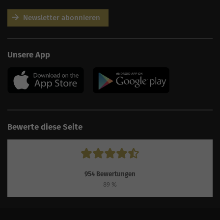
Newsletter abonnieren
AI
Sales Manager
Unsere App
Hallo, willkommen bei
seoagentur.de. 👋
Wie kann ich dir helfen?
Profi-SEO startet bei uns
bereits ab 499 € pro
Monat, inkl. Content,
Backlinks, Beratung und
Performance Suite
Bewerte diese Seite
Zugang.
Zum Angebot.
954
Bewertungen
89
%