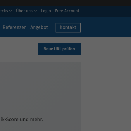
hecks
Über uns
Login
Free Account
Referenzen
Angebot
Kontakt
Neue URL prüfen
nik-Score und mehr.