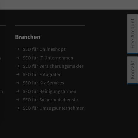
Free Account
Branchen
SEO für Onlineshops
s
SEO für IT Unternehmen
e Einwilligung erteilt werden kann. Die erste Service-Grup
Kontakt
SEO für Versicherungsmakler
SEO für Fotografen
SEO für Kfz-Services
en
SEO für Reinigungsfirmen
SEO für Sicherheitsdienste
SEO für Umzugsunternehmen