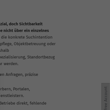
zial, doch Sichtbarkeit
e nicht über ein einzelnes
 die konkrete Suchintention
npflege, Objektbetreuung oder
shalb
zialisierung, Standortbezug
ar werden.
en Anfragen, präzise
bern, Portalen,
Free Account
enstleistern.
etriebe direkt, fehlende