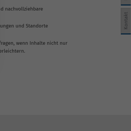
nd nachvollziehbare
e Einwilligung erteilt werden kann. Die erste Service-Grup
Kontakt
stungen und Standorte
fragen, wenn Inhalte nicht nur
rleichtern.