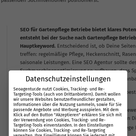
 passenden Suchintentionen positionierst.
SEO für Gartenpflege Betriebe bietet klares Poten
entsteht bei der Suche nach Gartenpflege Betrieb
Hauptkeyword.
Entscheidend ist, ob Deine Seiten
treffen: regelmäßige Pflege, Heckenschnitt, Rase
saisonale Leistungen. Eine SEO Agentur sollte de
Suchmaschinenoptimierung so aufbauen, dass Spe
Datenschutzeinstellungen
und Vertrauen auf jeder wichtigen Seite erkennb
Seoagentur.de nutzt Cookies, Tracking- und Re-
Breite Keywords allein bringen selten die best
Targeting-Tools (auch von Drittanbietern). Damit wollen
wir unsere Websites benutzerfreundlicher gestalten,
Leistungsseiten sind meist stärker.
Informationen über die Nutzung sammeln, sowie für Sie
Der Wettbewerb besteht aus direkten Mitbewer
passende Angebote und Werbung ausspielen. Mit dem
Klick auf den Button "Akzeptieren" erklären Sie sich mit
Branchenverzeichnissen und spezialisierten Di
der Verwendung von Cookies, Tracking- und Re-
Targeting-Tools einverstanden. In den Einstellungen
KI-Suchen nennen Anbieter von Gartenpflege B
können Sie Cookies, Tracking- und Re-Targeting
Sichtbarkeit kostet zusätzliche Reichweite.
verwalten. Ihre Einwilligung können Sie jederzeit mit