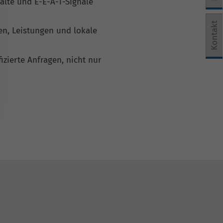
halte und E-E-A-T-Signale
e Einwilligung erteilt werden kann. Die erste Service-Grup
Kontakt
n, Leistungen und lokale
zierte Anfragen, nicht nur