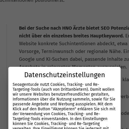
chintentionen positionierst.
Bei der Suche nach HNO Ärzte bietet SEO Potenzia
nicht über ein einzelnes breites Hauptkeyword.
En
Website konkrete Suchintentionen abdeckt, etw
Vorsorge, Terminwunsch oder regionale Nähe. Eine
Google und KI-Suchen dabei, passende Inhalte z
Angebote in relevanten Momenten auszuspielen.
Datenschutzeinstellungen
SEO für HNO Ärzte funktioniert besser mit kla
Seoagentur.de nutzt Cookies, Tracking- und Re-
einer allgemeinen Startseite.
Targeting-Tools (auch von Drittanbietern). Damit wollen
wir unsere Websites benutzerfreundlicher gestalten,
Wettbewerb entsteht durch direkte Mitbewerb
Informationen über die Nutzung sammeln, sowie für Sie
Verzeichnisse und spezialisierte Anbieter.
passende Angebote und Werbung ausspielen. Mit dem
Klick auf den Button "Akzeptieren" erklären Sie sich mit
KI-Suchen nennen häufig konkrete Praxen oder
der Verwendung von Cookies, Tracking- und Re-
Targeting-Tools einverstanden. In den Einstellungen
kosten dort zusätzliche Reichweite.
können Sie Cookies, Tracking- und Re-Targeting
verwalten. Ihre Einwilligung können Sie jederzeit mit