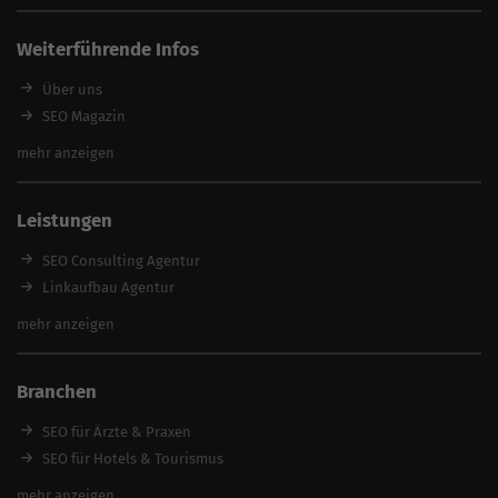
Weiterführende Infos
Über uns
SEO Magazin
SEO-Pakete
mehr anzeigen
Beste SEO Agentur finden
SEO mit Garantie
Leistungen
SEO günstig
SEO Experte
SEO Consulting Agentur
SEO zum Festpreis
Linkaufbau Agentur
Keyword Datenbank
Onpage-Optimierung
mehr anzeigen
feed2content.ai
Relaunch Agentur
Content Erstellung Agentur
Branchen
Content Marketing Agentur
Local SEO Agentur
SEO für Ärzte & Praxen
SEO Beratung
SEO für Hotels & Tourismus
SEO Optimierung
SEO für Handwerker
mehr anzeigen