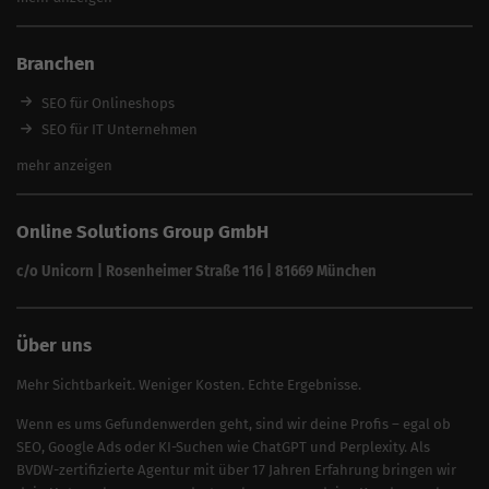
SEO Angebote
SEO für Restaurants
SEO für Immobilienmakler
Branchen
SEO für Anwälte & Kanzleien
SEO für Fitness
SEO für Onlineshops
SEO für Architekten
SEO für IT Unternehmen
Alle Branchen
SEO für Versicherungsmakler
mehr anzeigen
SEO für Fotografen
SEO für Kfz-Services
Online Solutions Group GmbH
SEO für Reinigungsfirmen
SEO für Sicherheitsdienste
c/o Unicorn | Rosenheimer Straße 116 | 81669 München
SEO für Umzugsunternehmen
Über uns
Mehr Sichtbarkeit. Weniger Kosten. Echte Ergebnisse.
Wenn es ums Gefundenwerden geht, sind wir deine Profis – egal ob
SEO, Google Ads oder KI-Suchen wie ChatGPT und Perplexity. Als
BVDW-zertifizierte Agentur mit über 17 Jahren Erfahrung bringen wir