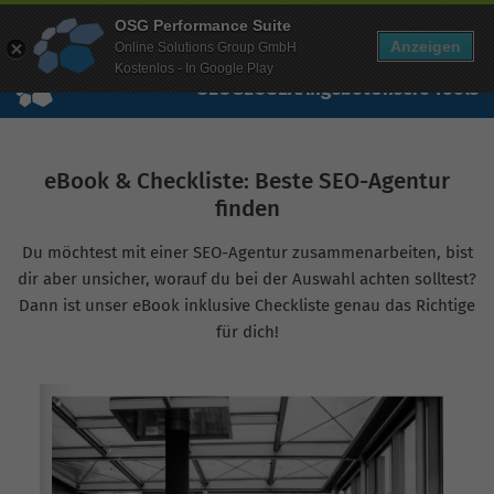
Mehr Infos zur Performance Suite
OSG Performance Suite
Wissen
Free Checks
Über uns
Login
Free Account
Anzeigen
Online Solutions Group GmbH
Kostenlos - In Google Play
SEO
GEO
SEA
Angebot
Unsere Tools
eBook & Checkliste: Beste SEO-Agentur
finden
Du möchtest mit einer SEO-Agentur zusammenarbeiten, bist
dir aber unsicher, worauf du bei der Auswahl achten solltest?
Dann ist unser eBook inklusive Checkliste genau das Richtige
für dich!