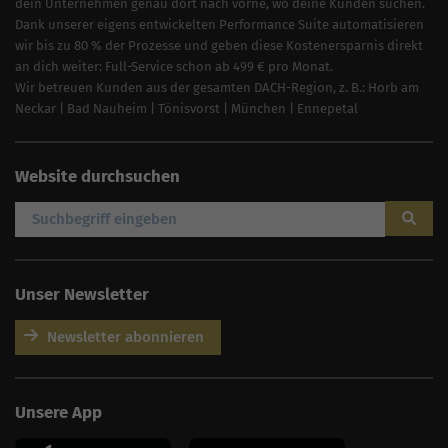
dein Unternehmen genau dort nach vorne, wo deine Kunden suchen.
Dank unserer eigens entwickelten Performance Suite automatisieren
wir bis zu 80 % der Prozesse und geben diese Kostenersparnis direkt
an dich weiter: Full-Service schon ab 499 € pro Monat.
Wir betreuen Kunden aus der gesamten DACH-Region, z. B.:
Horb am
Neckar
|
Bad Nauheim
|
Tönisvorst
|
München
|
Ennepetal
Website durchsuchen
Unser Newsletter
Newsletter abonnieren
AI
Sales Manager
Unsere App
Hallo, willkommen bei