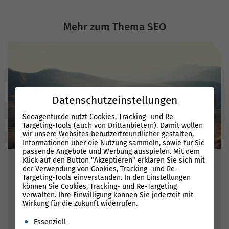
Mehr zum Thema SEO
Datenschutzeinstellungen
Seoagentur.de nutzt Cookies, Tracking- und Re-
Targeting-Tools (auch von Drittanbietern). Damit wollen
wir unsere Websites benutzerfreundlicher gestalten,
Informationen über die Nutzung sammeln, sowie für Sie
passende Angebote und Werbung ausspielen. Mit dem
Klick auf den Button "Akzeptieren" erklären Sie sich mit
Was ist SEO?
der Verwendung von Cookies, Tracking- und Re-
Targeting-Tools einverstanden. In den Einstellungen
können Sie Cookies, Tracking- und Re-Targeting
25.07.2023 - Florian Müller (GF)
verwalten. Ihre Einwilligung können Sie jederzeit mit
Wirkung für die Zukunft widerrufen.
1. EinführungSEO ist ein Begriff, der in aller Munde ist, aber Sie
haben sich schon mehr als einmal gefragt: Was ist SEO überhaupt
Es folgt eine Liste der Service-Gruppen, für die eine Einwil
Essenziell
und wie kann ich es am besten für...