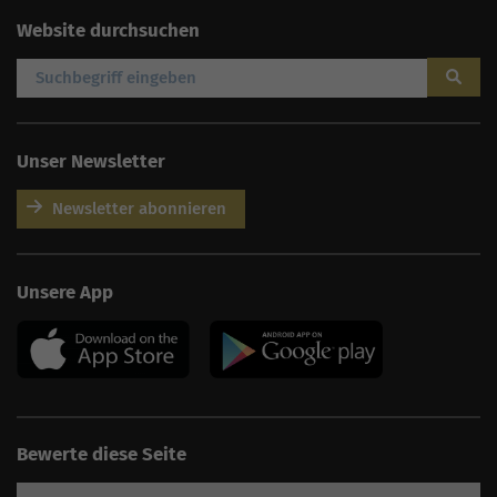
Website durchsuchen
Unser Newsletter
Newsletter abonnieren
AI
Sales Manager
Hallo, willkommen bei
seoagentur.de. 👋
Unsere App
Wie kann ich dir helfen?
Profi-SEO startet bei uns
bereits ab 499 € pro
Monat, inkl. Content,
Backlinks, Beratung und
Performance Suite
Zugang.
Zum Angebot.
Bewerte diese Seite