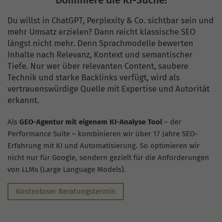
D
o
m
i
n
i
e
r
e
d
i
e
K
I
-
S
u
c
h
e
!
Du willst in ChatGPT, Perplexity & Co. sichtbar sein und
mehr Umsatz erzielen? Dann reicht klassische SEO
längst nicht mehr. Denn Sprachmodelle bewerten
Inhalte nach Relevanz, Kontext und semantischer
Tiefe. Nur wer über relevanten Content, saubere
Technik und starke Backlinks verfügt, wird als
vertrauenswürdige Quelle mit Expertise und Autorität
erkannt.
Als
GEO-Agentur mit eigenem KI-Analyse Tool
– der
Performance Suite – kombinieren wir über 17 Jahre SEO-
Erfahrung mit KI und Automatisierung. So optimieren wir
nicht nur für Google, sondern gezielt für die Anforderungen
von LLMs (Large Language Models).
Kostenloser Beratungstermin