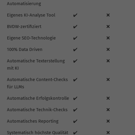
Automatisierung
Eigenes KI-Analyse Tool
✔️
❌
BVDW-zertifiziert
✔️
❌
Eigene SEO-Technologie
✔️
❌
100% Data Driven
✔️
❌
Automatische Texterstellung
✔️
❌
mit KI
Automatische Content-Checks
✔️
❌
für LLMs
Automatische Erfolgskontrolle
✔️
❌
Automatische Technik-Checks
✔️
❌
Automatisches Reporting
✔️
❌
Systematisch höchste Qualität
✔️
❌