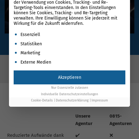
der Verwendung von Cookies, Tracking- und Re-
Targeting-Tools einverstanden. In den Einstellungen
können Sie Cookies, Tracking- und Re-Targeting
verwalten. Ihre Einwilligung können Sie jederzeit mit
Wirkung für die Zukunft widerrufen.
Es folgt eine Liste der Service-Gruppen, für die eine Einwil
Essenziell
Statistiken
Marketing
Externe Medien
Akzeptieren
Nur Essenzielle zulassen
Individuelle Datenschutzeinstellungen
Unsere GEO-Agentur im Vergleich
Cookie-Details
Datenschutzerklärung
Impressum
Unsere
0815-
Agentur
Agenturen
Reduzierte Aufwände dank
✔️
❌