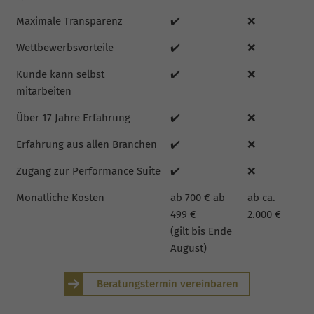
Maximale Transparenz
✔️
❌
Wettbewerbsvorteile
✔️
❌
Kunde kann selbst
✔️
❌
mitarbeiten
Über 17 Jahre Erfahrung
✔️
❌
Erfahrung aus allen Branchen
✔️
❌
Zugang zur Performance Suite
✔️
❌
Monatliche Kosten
ab 700 €
ab
ab ca.
499 €
2.000 €
(gilt bis Ende
August)
Beratungstermin vereinbaren