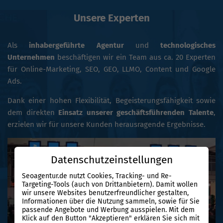
Unsere Experten
Als
inhabergeführte Agentur
und
technologisches
Unternehmen
beschäftigen wir ein Team aus ca. 20 Experten
für Online-Marketing, SEO, GEO, LLMO, Content und Google
Ads.
Dank einer hohen Flexibilität, Begeisterungsfähigkeit sowie
dem direkten
Einsatz unserer geschäftsführenden Talente
,
erzielen wir für unsere Kunden herausragende Ergebnisse.
Datenschutzeinstellungen
Seoagentur.de nutzt Cookies, Tracking- und Re-
Targeting-Tools (auch von Drittanbietern). Damit wollen
wir unsere Websites benutzerfreundlicher gestalten,
Informationen über die Nutzung sammeln, sowie für Sie
passende Angebote und Werbung ausspielen. Mit dem
Klick auf den Button "Akzeptieren" erklären Sie sich mit