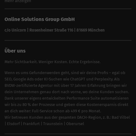
mehr anzeigen
SEO für Fotografen
SEO für Kfz-Services
Online Solutions Group GmbH
SEO für Reinigungsfirmen
SEO für Sicherheitsdienste
c/o Unicorn | Rosenheimer Straße 116 | 81669 München
SEO für Umzugsunternehmen
Über uns
Mehr Sichtbarkeit. Weniger Kosten. Echte Ergebnisse.
Wenn es ums Gefundenwerden geht, sind wir deine Profis – egal ob
SEO, Google Ads oder KI-Suchen wie ChatGPT und Perplexity. Als
BVDW-zertifizierte Agentur mit über 17 Jahren Erfahrung bringen wir
dein Unternehmen genau dort nach vorne, wo deine Kunden suchen.
Dank unserer eigens entwickelten Performance Suite automatisieren
wir bis zu 80 % der Prozesse und geben diese Kostenersparnis direkt
an dich weiter: Full-Service schon ab 499 € pro Monat.
Wir betreuen Kunden aus der gesamten DACH-Region, z. B.:
Bad Vilbel
|
Elsdorf
|
Frankfurt
|
Traunstein
|
Oberursel