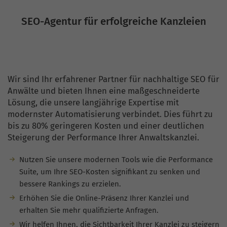
S
E
O
-
A
g
e
n
t
u
r
f
ü
r
e
r
f
o
l
g
r
e
i
c
h
e
K
a
n
z
l
e
i
e
n
Wir sind Ihr erfahrener Partner für nachhaltige SEO für
Anwälte und bieten Ihnen eine maßgeschneiderte
Lösung, die unsere langjährige Expertise mit
modernster Automatisierung verbindet. Dies führt zu
bis zu 80% geringeren Kosten und einer deutlichen
Steigerung der Performance Ihrer Anwaltskanzlei.
Nutzen Sie unsere modernen Tools wie die Performance
Suite, um Ihre SEO-Kosten signifikant zu senken und
bessere Rankings zu erzielen.
Erhöhen Sie die Online-Präsenz Ihrer Kanzlei und
erhalten Sie mehr qualifizierte Anfragen.
Wir helfen Ihnen, die Sichtbarkeit Ihrer Kanzlei zu steigern