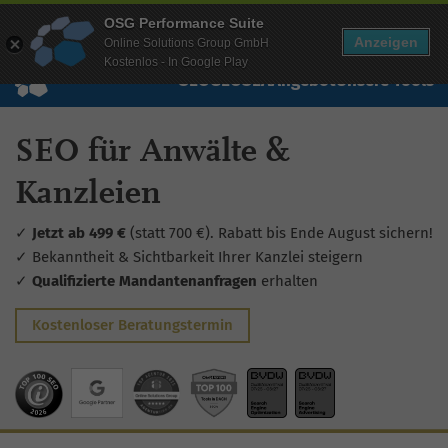
Mehr Infos zur Performance Suite
OSG Performance Suite
Wissen
Free Checks
Über uns
Login
Free Account
Anzeigen
Online Solutions Group GmbH
Kostenlos - In Google Play
SEO
GEO
SEA
Angebot
Unsere Tools
SEO für Anwälte &
Kanzleien
✓
Jetzt ab 499 €
(statt 700 €). Rabatt bis Ende August sichern!
✓ Bekanntheit & Sichtbarkeit Ihrer Kanzlei steigern
✓
Qualifizierte Mandantenanfragen
erhalten
Kostenloser Beratungstermin