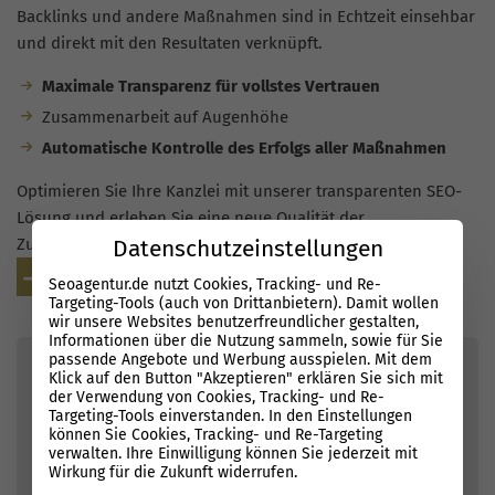
Backlinks und andere Maßnahmen sind in Echtzeit einsehbar
und direkt mit den Resultaten verknüpft.
Maximale Transparenz für vollstes Vertrauen
Zusammenarbeit auf Augenhöhe
Automatische Kontrolle des Erfolgs aller Maßnahmen
Optimieren Sie Ihre Kanzlei mit unserer transparenten SEO-
Lösung und erleben Sie eine neue Qualität der
Zusammenarbeit!
Datenschutzeinstellungen
Beratungstermin vereinbaren
Seoagentur.de nutzt Cookies, Tracking- und Re-
Targeting-Tools (auch von Drittanbietern). Damit wollen
wir unsere Websites benutzerfreundlicher gestalten,
Informationen über die Nutzung sammeln, sowie für Sie
passende Angebote und Werbung ausspielen. Mit dem
Klick auf den Button "Akzeptieren" erklären Sie sich mit
der Verwendung von Cookies, Tracking- und Re-
Targeting-Tools einverstanden. In den Einstellungen
können Sie Cookies, Tracking- und Re-Targeting
verwalten. Ihre Einwilligung können Sie jederzeit mit
Wirkung für die Zukunft widerrufen.