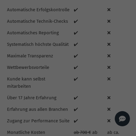
AI
Sales Manager
Automatische Erfolgskontrolle
✔️
❌
Hallo, willkommen bei
seoagentur.de. 👋
Automatische Technik-Checks
✔️
❌
Wie kann ich dir helfen?
Automatisches Reporting
✔️
❌
Profi-SEO startet bei uns
bereits ab 499 € pro
Monat, inkl. Content,
Systematisch höchste Qualität
✔️
❌
Backlinks, Beratung und
Performance Suite
Zugang.
Zum Angebot.
Maximale Transparenz
✔️
❌
Wettbewerbsvorteile
✔️
❌
Kunde kann selbst
✔️
❌
mitarbeiten
Über 17 Jahre Erfahrung
✔️
❌
Erfahrung aus allen Branchen
✔️
❌
Zugang zur Performance Suite
✔️
❌
Monatliche Kosten
ab 700 €
ab
ab ca.