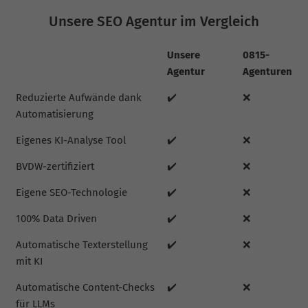
Unsere SEO Agentur im Vergleich
Unsere
0815-
Agentur
Agenturen
Reduzierte Aufwände dank
✔️
❌
Automatisierung
Eigenes KI-Analyse Tool
✔️
❌
BVDW-zertifiziert
✔️
❌
Eigene SEO-Technologie
✔️
❌
100% Data Driven
✔️
❌
Automatische Texterstellung
✔️
❌
mit KI
Automatische Content-Checks
✔️
❌
für LLMs