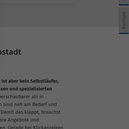
e Einwilligung erteilt werden kann. Die erste Service-Grup
Kontakt
bstadt
ist aber kein Selbstläufer,
sen und spezialisierten
berschaubarer als in
en sind nah am Bedarf und
 Damit das klappt, brauchst
lare Angebote und
zen. Gerade bei Klickanzeigen