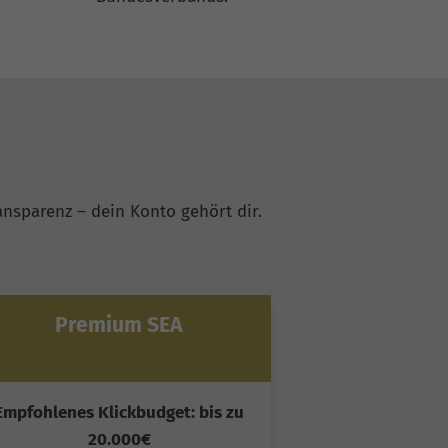
nsparenz – dein Konto gehört dir.
Premium SEA
Ultim
Empfohlenes Klickbudget: bis zu
Empfohlenes Kl
20.000€
50