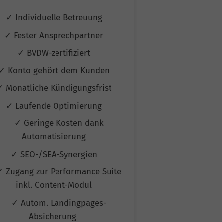
✓ Individuelle Betreuung
✓ Individuel
✓ Fester Ansprechpartner
✓ Fester Ans
✓ BVDW-zertifiziert
✓ BVDW-ze
✓ Konto gehört dem Kunden
✓ Konto gehö
✓ Monatliche Kündigungsfrist
✓ Monatliche K
✓ Laufende Optimierung
✓ Laufende 
✓ Geringe Kosten dank
✓ Geringe
Automatisierung
Automat
✓ SEO-/SEA-Synergien
✓ SEO-/SEA
✓ Zugang zur Performance Suite
✓ Zugang zur P
inkl. Content-Modul
inkl. Con
✓ Autom. Landingpages-
✓ Autom. L
Absicherung
Absic