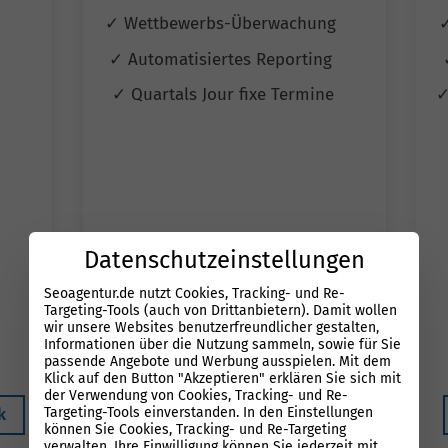
✓ Wettbewerbs-Überwachung
✓ Automatisiertes Reporting
✓ Quartals Jour fixe Termine
✓
Datenschutzeinstellungen
Seoagentur.de nutzt Cookies, Tracking- und Re-
499 €*
Targeting-Tools (auch von Drittanbietern). Damit wollen
900 €
wir unsere Websites benutzerfreundlicher gestalten,
Informationen über die Nutzung sammeln, sowie für Sie
*gilt bis Ende August
passende Angebote und Werbung ausspielen. Mit dem
Klick auf den Button "Akzeptieren" erklären Sie sich mit
der Verwendung von Cookies, Tracking- und Re-
Targeting-Tools einverstanden. In den Einstellungen
k
Kostenloser Potenzialcheck
können Sie Cookies, Tracking- und Re-Targeting
verwalten. Ihre Einwilligung können Sie jederzeit mit