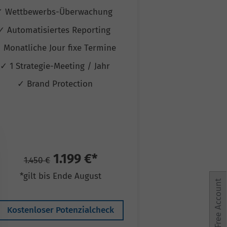
✓ Wettbewerbs-Überwachung
✓ Wettbewerb
✓ Automatisiertes Reporting
✓ Automatisie
 Monatliche Jour fixe Termine
✓ Monatliche Jo
✓ 1 Strategie-Meeting / Jahr
✓ 1 Strategie-
✓ Brand Protection
✓ 1 Works
✓ Brand P
✓ Conv.-Rate
1.199 €*
2
1.450 €
2.940 €
*gilt bis Ende August
*gilt bis
Free Account
Kostenloser Potenzialcheck
Kostenloser 