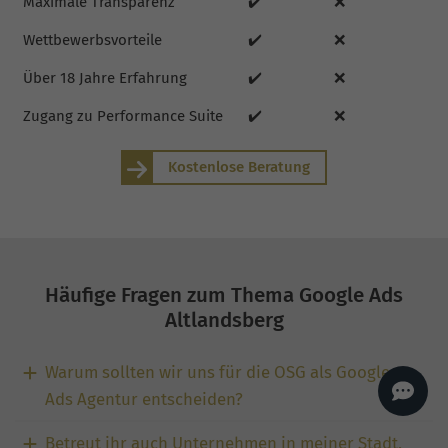
Maximale Transparenz
✔️
❌
AI
Sales Manager
Wettbewerbsvorteile
✔️
❌
Hallo, willkommen bei
seoagentur.de. 👋
Über 18 Jahre Erfahrung
✔️
❌
Wie kann ich dir helfen?
Zugang zu Performance Suite
✔️
❌
Profi-SEO startet bei uns
bereits ab 499 € pro
Monat, inkl. Content,
Backlinks, Beratung und
Performance Suite
Kostenlose Beratung
Zugang.
Zum Angebot.
Häufige Fragen zum Thema Google Ads
Altlandsberg
Warum sollten wir uns für die OSG als Google
Ads Agentur entscheiden?
Betreut ihr auch Unternehmen in meiner Stadt,