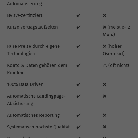
Automatisierung
BVDW-zertifiziert
✔️
❌
Kurze Vertragslaufzeiten
✔️
❌ (meist 6-12
Mon.)
Faire Preise durch eigene
✔️
❌ (hoher
Technologien
Overhead)
Konto & Daten gehören dem
✔️
⚠️ (oft nicht)
Kunden
100% Data Driven
✔️
❌
Automatische Landingpage-
✔️
❌
Absicherung
Automatisches Reporting
✔️
❌
Systematisch höchste Qualität
✔️
❌