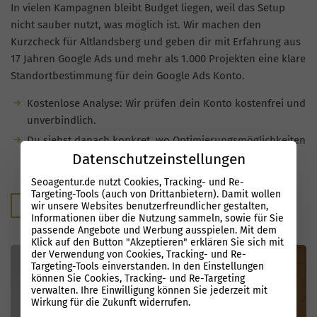
In vielen Kampagnen bleibt Budget liegen, weil das Setup
nicht sauber nutzt, was möglich ist. Wir machen den
Kurzcheck für Altlandsberg und geben dir mit Erfahrung aus
17 Jahren Google Ads und mehr als 1.000 Projekten eine klare
Standortbestimmung für dein Google Ads Konto.
Kostenlose Analyse: Wir prüfen dein Konto kostenfrei und
unverbindlich.
Du siehst danach konkret, wo Optimierungsmöglichkeiten
Datenschutzeinstellungen
stecken und welches Potenzial deine Kampagnen noch
haben.
Seoagentur.de nutzt Cookies, Tracking- und Re-
Targeting-Tools (auch von Drittanbietern). Damit wollen
Kostenloser Audit
wir unsere Websites benutzerfreundlicher gestalten,
Informationen über die Nutzung sammeln, sowie für Sie
passende Angebote und Werbung ausspielen. Mit dem
Klick auf den Button "Akzeptieren" erklären Sie sich mit
der Verwendung von Cookies, Tracking- und Re-
Targeting-Tools einverstanden. In den Einstellungen
können Sie Cookies, Tracking- und Re-Targeting
verwalten. Ihre Einwilligung können Sie jederzeit mit
Wirkung für die Zukunft widerrufen.