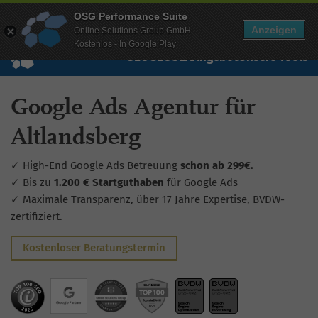
Mehr Infos zur Performance Suite
OSG Performance Suite
Wissen
Free Checks
Über uns
Login
Free Account
Anzeigen
Online Solutions Group GmbH
Kostenlos - In Google Play
SEO
GEO
SEA
Angebot
Unsere Tools
Google Ads Agentur für
Altlandsberg
✓ High-End Google Ads Betreuung
schon ab 299€.
✓ Bis zu
1.200 € Startguthaben
für Google Ads
✓ Maximale Transparenz, über 17 Jahre Expertise, BVDW-
zertifiziert.
Kostenloser Beratungstermin