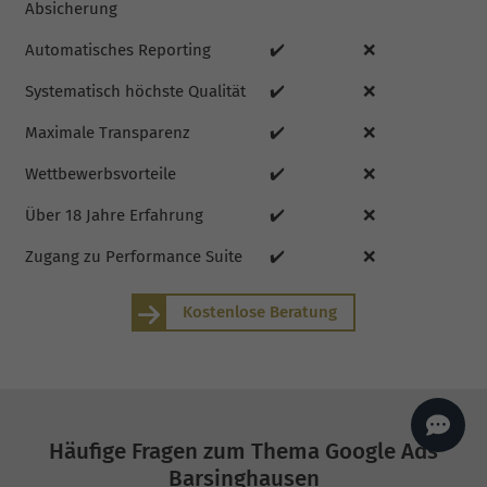
Absicherung
AI
Sales Manager
Automatisches Reporting
✔️
❌
Hallo, willkommen bei
seoagentur.de. 👋
Systematisch höchste Qualität
✔️
❌
Wie kann ich dir helfen?
Profi-SEO startet bei uns
Maximale Transparenz
✔️
❌
bereits ab 499 € pro
Monat, inkl. Content,
Backlinks, Beratung und
Wettbewerbsvorteile
✔️
❌
Performance Suite
Zugang.
Zum Angebot.
Über 18 Jahre Erfahrung
✔️
❌
Zugang zu Performance Suite
✔️
❌
Kostenlose Beratung
Häufige Fragen zum Thema Google Ads
Barsinghausen