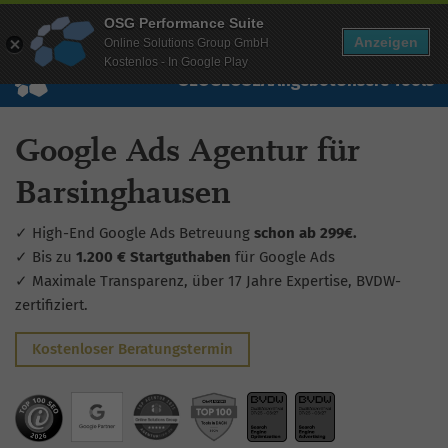
Mehr Infos zur Performance Suite
OSG Performance Suite
Wissen
Free Checks
Über uns
Login
Free Account
Anzeigen
Online Solutions Group GmbH
Kostenlos - In Google Play
SEO
GEO
SEA
Angebot
Unsere Tools
Google Ads Agentur für
Barsinghausen
✓ High-End Google Ads Betreuung
schon ab 299€.
✓ Bis zu
1.200 € Startguthaben
für Google Ads
✓ Maximale Transparenz, über 17 Jahre Expertise, BVDW-
zertifiziert.
Kostenloser Beratungstermin