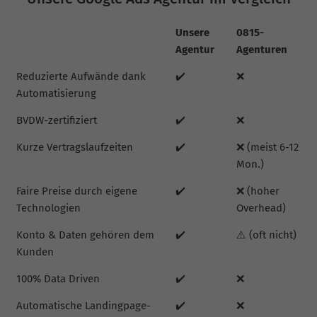
Unsere
0815-
Agentur
Agenturen
Reduzierte Aufwände dank
✔️
❌
Automatisierung
BVDW-zertifiziert
✔️
❌
Kurze Vertragslaufzeiten
✔️
❌ (meist 6-12
Mon.)
Faire Preise durch eigene
✔️
❌ (hoher
Technologien
Overhead)
Konto & Daten gehören dem
✔️
⚠️ (oft nicht)
Kunden
100% Data Driven
✔️
❌
Automatische Landingpage-
✔️
❌