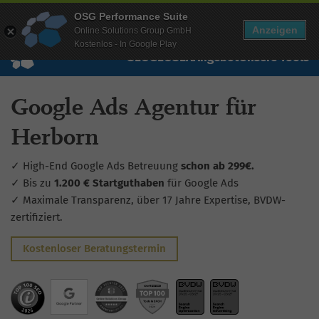
Mehr Infos zur Performance Suite
OSG Performance Suite
Wissen
Free Checks
Über uns
Login
Free Account
Anzeigen
Online Solutions Group GmbH
Kostenlos - In Google Play
SEO
GEO
SEA
Angebot
Unsere Tools
Google Ads Agentur für
Herborn
✓ High-End Google Ads Betreuung
schon ab 299€.
✓ Bis zu
1.200 € Startguthaben
für Google Ads
✓ Maximale Transparenz, über 17 Jahre Expertise, BVDW-
zertifiziert.
Kostenloser Beratungstermin