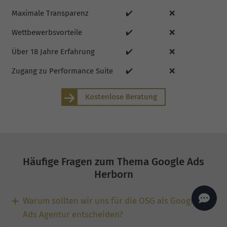
AI
Sales Manager
Maximale Transparenz
✔️
❌
Hallo, willkommen bei
Wettbewerbsvorteile
✔️
❌
seoagentur.de. 👋
Wie kann ich dir helfen?
Über 18 Jahre Erfahrung
✔️
❌
Profi-SEO startet bei uns
bereits ab 499 € pro
Zugang zu Performance Suite
✔️
❌
Monat, inkl. Content,
Backlinks, Beratung und
Performance Suite
Zugang.
Zum Angebot.
Kostenlose Beratung
Häufige Fragen zum Thema Google Ads
Herborn
Warum sollten wir uns für die OSG als Google
Ads Agentur entscheiden?