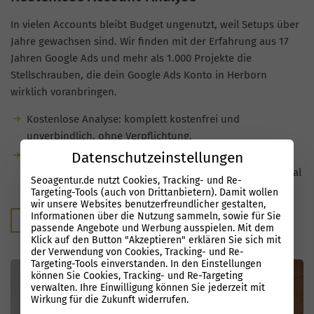
In vielen Accounts bleibt Budget ungenutzt, weil Setups über
Jahre gewachsen sind. Wir finden mit der Erfahrung aus 17
Jahren Google Ads und mehr als 1.000 Projekte die
Stellschrauben, die dein Google Ads Konto in Herborn
wirklich voranbringen.
Kostenlose Analyse: komplett kostenfrei und
unverbindlich, ohne Verpflichtung.
Datenschutzeinstellungen
Du bekommst klare Hinweise auf
Optimierungsmöglichkeiten und siehst, welches Potenzial
Seoagentur.de nutzt Cookies, Tracking- und Re-
in deinen Kampagnen steckt.
Targeting-Tools (auch von Drittanbietern). Damit wollen
wir unsere Websites benutzerfreundlicher gestalten,
Informationen über die Nutzung sammeln, sowie für Sie
Kostenloser Audit
passende Angebote und Werbung ausspielen. Mit dem
Klick auf den Button "Akzeptieren" erklären Sie sich mit
der Verwendung von Cookies, Tracking- und Re-
Targeting-Tools einverstanden. In den Einstellungen
können Sie Cookies, Tracking- und Re-Targeting
verwalten. Ihre Einwilligung können Sie jederzeit mit
Wirkung für die Zukunft widerrufen.