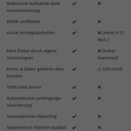
Reduzierte Aufwände dank
✔️
❌
Automatisierung
BVDW-zertifiziert
✔️
❌
Kurze Vertragslaufzeiten
✔️
❌ (meist 6-12
Mon.)
Faire Preise durch eigene
✔️
❌ (hoher
Technologien
Overhead)
Konto & Daten gehören dem
✔️
⚠️ (oft nicht)
Kunden
100% Data Driven
✔️
❌
Automatische Landingpage-
✔️
❌
Absicherung
Automatisches Reporting
✔️
❌
Systematisch höchste Qualität
✔️
❌