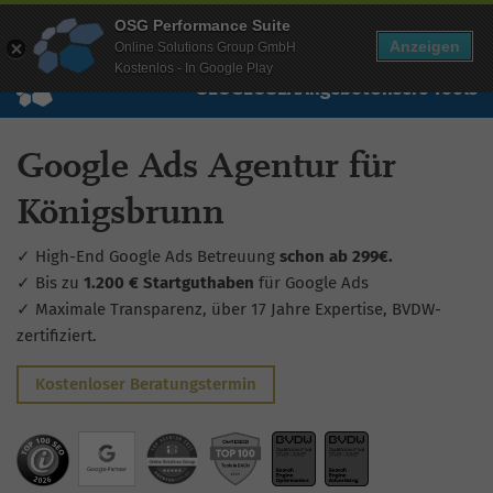
Mehr Infos zur Performance Suite
OSG Performance Suite
Wissen
Free Checks
Über uns
Login
Free Account
Anzeigen
Online Solutions Group GmbH
Kostenlos - In Google Play
SEO
GEO
SEA
Angebot
Unsere Tools
Google Ads Agentur für
Königsbrunn
✓ High-End Google Ads Betreuung
schon ab 299€.
✓ Bis zu
1.200 € Startguthaben
für Google Ads
✓ Maximale Transparenz, über 17 Jahre Expertise, BVDW-
zertifiziert.
Kostenloser Beratungstermin