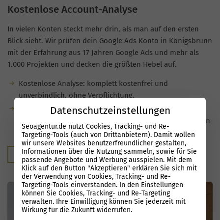
Kostenlose Account-Analyse
In vielen Konten steckt mehr drin, als man auf den ersten
Blick sieht. Wir prüfen dein Google Ads Konto in Königsbrunn
mit der Erfahrung aus 17 Jahren Google Ads und mehr als
1.000 Projekten und decken die größten Hebel auf.
Kostenlose Analyse: komplett kostenfrei und
unverbindlich, ohne Verpflichtung.
Datenschutzeinstellungen
Du bekommst konkrete Hinweise, wo Optimierungen
möglich sind und welches zusätzliche Potenzial in deinen
Seoagentur.de nutzt Cookies, Tracking- und Re-
Kampagnen schlummert.
Targeting-Tools (auch von Drittanbietern). Damit wollen
wir unsere Websites benutzerfreundlicher gestalten,
Informationen über die Nutzung sammeln, sowie für Sie
Kostenloser Audit
passende Angebote und Werbung ausspielen. Mit dem
Klick auf den Button "Akzeptieren" erklären Sie sich mit
der Verwendung von Cookies, Tracking- und Re-
Targeting-Tools einverstanden. In den Einstellungen
können Sie Cookies, Tracking- und Re-Targeting
verwalten. Ihre Einwilligung können Sie jederzeit mit
Wirkung für die Zukunft widerrufen.