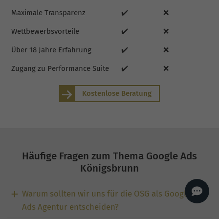
AI
Sales Manager
Maximale Transparenz
✔️
❌
Hallo, willkommen bei
Wettbewerbsvorteile
✔️
❌
seoagentur.de. 👋
Wie kann ich dir helfen?
Über 18 Jahre Erfahrung
✔️
❌
Profi-SEO startet bei uns
bereits ab 499 € pro
Zugang zu Performance Suite
✔️
❌
Monat, inkl. Content,
Backlinks, Beratung und
Performance Suite
Zugang.
Zum Angebot.
Kostenlose Beratung
Häufige Fragen zum Thema Google Ads
Königsbrunn
Warum sollten wir uns für die OSG als Google
Ads Agentur entscheiden?