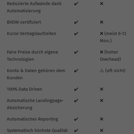
Reduzierte Aufwände dank
✔️
❌
Automatisierung
BVDW-zertifiziert
✔️
❌
Kurze Vertragslaufzeiten
✔️
❌ (meist 6-12
Mon.)
Faire Preise durch eigene
✔️
❌ (hoher
Technologien
Overhead)
Konto & Daten gehören dem
✔️
⚠️ (oft nicht)
Kunden
100% Data Driven
✔️
❌
Automatische Landingpage-
✔️
❌
Absicherung
Automatisches Reporting
✔️
❌
Systematisch höchste Qualität
✔️
❌