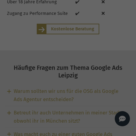
Über 18 Jahre Erfahrung
✔️
❌
AI
Sales Manager
Zugang zu Performance Suite
✔️
❌
Hallo, willkommen bei
seoagentur.de. 👋
Wie kann ich dir helfen?
Kostenlose Beratung
Profi-SEO startet bei uns
bereits ab 499 € pro
Monat, inkl. Content,
Backlinks, Beratung und
Performance Suite
Zugang.
Zum Angebot.
Häufige Fragen zum Thema Google Ads
Leipzig
Warum sollten wir uns für die OSG als Google
Ads Agentur entscheiden?
Betreut ihr auch Unternehmen in meiner Stadt,
obwohl ihr in München sitzt?
Was macht euch zu einer guten Google Ads