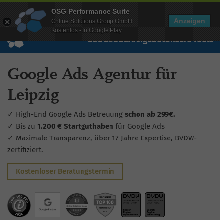
Mehr Infos zur Performance Suite
OSG Performance Suite
Wissen
Free Checks
Über uns
Login
Free Account
Anzeigen
Online Solutions Group GmbH
Kostenlos - In Google Play
SEO
GEO
SEA
Angebot
Unsere Tools
Google Ads Agentur für
Leipzig
✓ High-End Google Ads Betreuung
schon ab 299€.
✓ Bis zu
1.200 € Startguthaben
für Google Ads
✓ Maximale Transparenz, über 17 Jahre Expertise, BVDW-
zertifiziert.
Kostenloser Beratungstermin