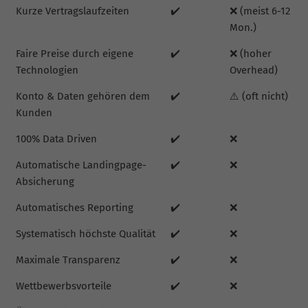
Kurze Vertragslaufzeiten
✔️
❌ (meist 6-12
Mon.)
Faire Preise durch eigene
✔️
❌ (hoher
Technologien
Overhead)
Konto & Daten gehören dem
✔️
⚠️ (oft nicht)
Kunden
100% Data Driven
✔️
❌
Automatische Landingpage-
✔️
❌
Absicherung
Automatisches Reporting
✔️
❌
Systematisch höchste Qualität
✔️
❌
Maximale Transparenz
✔️
❌
Wettbewerbsvorteile
✔️
❌