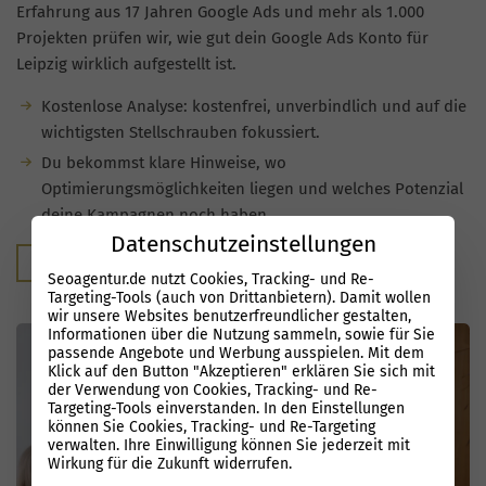
Erfahrung aus 17 Jahren Google Ads und mehr als 1.000
Projekten prüfen wir, wie gut dein Google Ads Konto für
Leipzig wirklich aufgestellt ist.
Kostenlose Analyse: kostenfrei, unverbindlich und auf die
wichtigsten Stellschrauben fokussiert.
Du bekommst klare Hinweise, wo
Optimierungsmöglichkeiten liegen und welches Potenzial
deine Kampagnen noch haben.
Datenschutzeinstellungen
Kostenloser Audit
Seoagentur.de nutzt Cookies, Tracking- und Re-
Targeting-Tools (auch von Drittanbietern). Damit wollen
wir unsere Websites benutzerfreundlicher gestalten,
Informationen über die Nutzung sammeln, sowie für Sie
passende Angebote und Werbung ausspielen. Mit dem
Klick auf den Button "Akzeptieren" erklären Sie sich mit
der Verwendung von Cookies, Tracking- und Re-
Targeting-Tools einverstanden. In den Einstellungen
können Sie Cookies, Tracking- und Re-Targeting
verwalten. Ihre Einwilligung können Sie jederzeit mit
Wirkung für die Zukunft widerrufen.