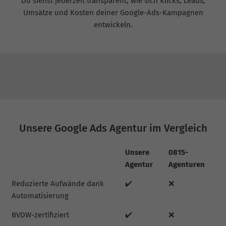
Du siehst jederzeit transparent, wie sich Klicks, Leads,
Umsätze und Kosten deiner Google-Ads-Kampagnen
entwickeln.
Unsere Google Ads Agentur im Vergleich
Unsere
0815-
Agentur
Agenturen
Reduzierte Aufwände dank
✔️
❌
Automatisierung
BVDW-zertifiziert
✔️
❌