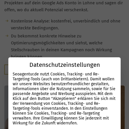
Projekten auf dein Google Ads Konto in Lohne und sagen dir
offen, wo du aktuell Potenzial verschenkst.
Kostenlose Analyse: kostenfrei, unverbindlich und ohne
versteckte Bedingungen.
Du bekommst konkrete Hinweise zu
Optimierungsmöglichkeiten und siehst, welche
Stellschrauben in deinen Kampagnen noch Wirkung
bringen können.
Datenschutzeinstellungen
Kostenloser Audit
Seoagentur.de nutzt Cookies, Tracking- und Re-
Targeting-Tools (auch von Drittanbietern). Damit wollen
wir unsere Websites benutzerfreundlicher gestalten,
Informationen über die Nutzung sammeln, sowie für Sie
passende Angebote und Werbung ausspielen. Mit dem
Klick auf den Button "Akzeptieren" erklären Sie sich mit
der Verwendung von Cookies, Tracking- und Re-
Targeting-Tools einverstanden. In den Einstellungen
können Sie Cookies, Tracking- und Re-Targeting
verwalten. Ihre Einwilligung können Sie jederzeit mit
Wirkung für die Zukunft widerrufen.