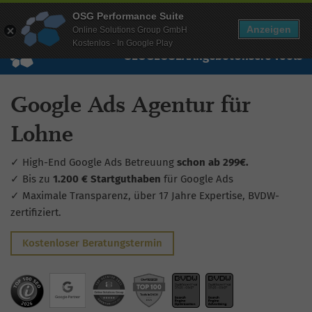
Mehr Infos zur Performance Suite
OSG Performance Suite
Wissen
Free Checks
Über uns
Login
Free Account
Anzeigen
Online Solutions Group GmbH
Kostenlos - In Google Play
SEO
GEO
SEA
Angebot
Unsere Tools
Google Ads Agentur für
Lohne
✓ High-End Google Ads Betreuung
schon ab 299€.
✓ Bis zu
1.200 € Startguthaben
für Google Ads
✓ Maximale Transparenz, über 17 Jahre Expertise, BVDW-
zertifiziert.
Kostenloser Beratungstermin