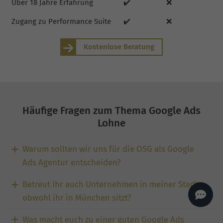
Über 18 Jahre Erfahrung
✔️
❌
AI
Sales Manager
Zugang zu Performance Suite
✔️
❌
Hallo, willkommen bei
seoagentur.de. 👋
Wie kann ich dir helfen?
Kostenlose Beratung
Profi-SEO startet bei uns
bereits ab 499 € pro
Monat, inkl. Content,
Backlinks, Beratung und
Performance Suite
Zugang.
Zum Angebot.
Häufige Fragen zum Thema Google Ads
Lohne
Warum sollten wir uns für die OSG als Google
Ads Agentur entscheiden?
Betreut ihr auch Unternehmen in meiner Stadt,
obwohl ihr in München sitzt?
Was macht euch zu einer guten Google Ads