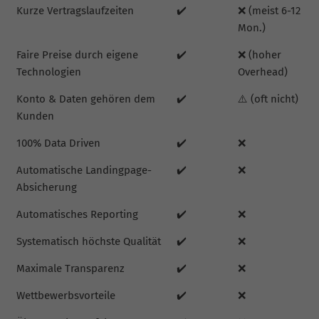
Kurze Vertragslaufzeiten
✔️
❌ (meist 6-12
Mon.)
Faire Preise durch eigene
✔️
❌ (hoher
Technologien
Overhead)
Konto & Daten gehören dem
✔️
⚠️ (oft nicht)
Kunden
100% Data Driven
✔️
❌
Automatische Landingpage-
✔️
❌
Absicherung
Automatisches Reporting
✔️
❌
Systematisch höchste Qualität
✔️
❌
Maximale Transparenz
✔️
❌
Wettbewerbsvorteile
✔️
❌