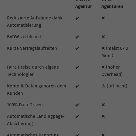
Agentur
Agenturen
Reduzierte Aufwände dank
✔️
❌
Automatisierung
BVDW-zertifiziert
✔️
❌
Kurze Vertragslaufzeiten
✔️
❌ (meist 6-12
Mon.)
Faire Preise durch eigene
✔️
❌ (hoher
Technologien
Overhead)
Konto & Daten gehören dem
✔️
⚠️ (oft nicht)
Kunden
100% Data Driven
✔️
❌
Automatische Landingpage-
✔️
❌
Absicherung
Automatisches Reporting
✔️
❌