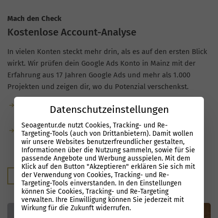
Mach den Check
Kostenlose Account-Analyse
In vielen Konten steckt mehr drin, als es auf den ersten Blick
wirkt. Wir prüfen dein Google Ads Konto in Mainz mit der
Erfahrung aus 17 Jahren Google Ads und mehr als 1.000
Projekten und zeigen dir, wo du Potenzial verschenkst.
Kostenlose Analyse: kostenfrei, unverbindlich und mit
Datenschutzeinstellungen
klarem Blick auf deine aktuelle Struktur.
Seoagentur.de nutzt Cookies, Tracking- und Re-
Du bekommst konkrete Hinweise zu
Targeting-Tools (auch von Drittanbietern). Damit wollen
wir unsere Websites benutzerfreundlicher gestalten,
Optimierungsmöglichkeiten und erkennst, welches
Informationen über die Nutzung sammeln, sowie für Sie
Potenzial in deinen Kampagnen steckt.
passende Angebote und Werbung ausspielen. Mit dem
Klick auf den Button "Akzeptieren" erklären Sie sich mit
der Verwendung von Cookies, Tracking- und Re-
Kostenloser Audit
Targeting-Tools einverstanden. In den Einstellungen
können Sie Cookies, Tracking- und Re-Targeting
verwalten. Ihre Einwilligung können Sie jederzeit mit
Wirkung für die Zukunft widerrufen.