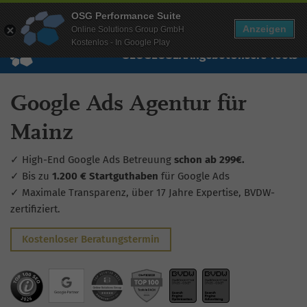
Mehr Infos zur Performance Suite
OSG Performance Suite
Wissen
Free Checks
Über uns
Login
Free Account
Anzeigen
Online Solutions Group GmbH
Kostenlos - In Google Play
SEO
GEO
SEA
Angebot
Unsere Tools
Google Ads Agentur für
Mainz
✓ High-End Google Ads Betreuung
schon ab 299€.
✓ Bis zu
1.200 € Startguthaben
für Google Ads
✓ Maximale Transparenz, über 17 Jahre Expertise, BVDW-
zertifiziert.
Kostenloser Beratungstermin