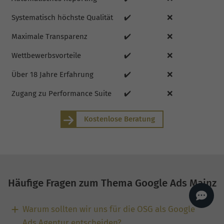
AI
Sales Manager
Systematisch höchste Qualität
✔️
❌
Hallo, willkommen bei
seoagentur.de. 👋
Maximale Transparenz
✔️
❌
Wie kann ich dir helfen?
Wettbewerbsvorteile
✔️
❌
Profi-SEO startet bei uns
bereits ab 499 € pro
Monat, inkl. Content,
Über 18 Jahre Erfahrung
✔️
❌
Backlinks, Beratung und
Performance Suite
Zugang.
Zum Angebot.
Zugang zu Performance Suite
✔️
❌
Kostenlose Beratung
Häufige Fragen zum Thema Google Ads Mainz
Warum sollten wir uns für die OSG als Google
Ads Agentur entscheiden?