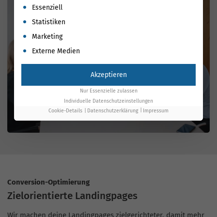
Es folgt eine Liste der Service-Gruppen, für die eine Einwil
Essenziell
Statistiken
Marketing
Externe Medien
Akzeptieren
Nur Essenzielle zulassen
Individuelle Datenschutzeinstellungen
Cookie-Details
Datenschutzerklärung
Impressum
Conversion-Optimierung
Zielorientierte Landingpages
Wir machen deine Landingpages zielgerichteter, damit mehr