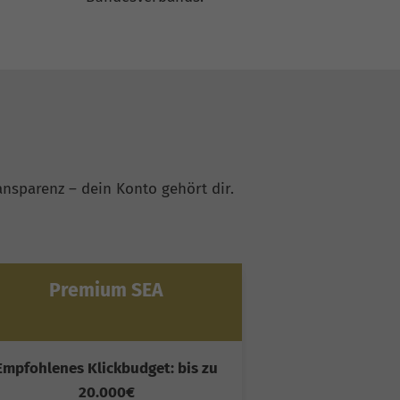
nsparenz – dein Konto gehört dir.
Premium SEA
Ultim
Empfohlenes Klickbudget: bis zu
Empfohlenes Kl
20.000€
50