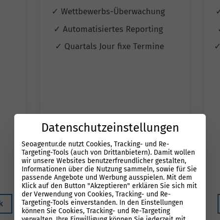
✓ Wettbewerbs-Überwachung
✓ Automatisiertes Reporting
✓ Quartals Jour fixe Termine
✓
Datenschutzeinstellungen
Seoagentur.de nutzt Cookies, Tracking- und Re-
499 €*
Targeting-Tools (auch von Drittanbietern). Damit wollen
900 €
wir unsere Websites benutzerfreundlicher gestalten,
Informationen über die Nutzung sammeln, sowie für Sie
*gilt bis Ende August
passende Angebote und Werbung ausspielen. Mit dem
Klick auf den Button "Akzeptieren" erklären Sie sich mit
der Verwendung von Cookies, Tracking- und Re-
Targeting-Tools einverstanden. In den Einstellungen
k
Kostenloser Potenzialcheck
können Sie Cookies, Tracking- und Re-Targeting
verwalten. Ihre Einwilligung können Sie jederzeit mit