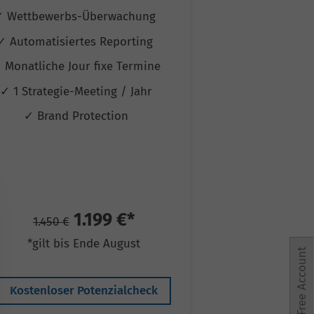
✓ Wettbewerbs-Überwachung
✓ Wettbewerb
✓ Automatisiertes Reporting
✓ Automatisie
 Monatliche Jour fixe Termine
✓ Monatliche Jo
✓ 1 Strategie-Meeting / Jahr
✓ 1 Strategie-
✓ Brand Protection
✓ 1 Works
✓ Brand P
✓ Conv.-Rate
1.199 €*
2
1.450 €
2.940 €
*gilt bis Ende August
*gilt bis
Free Account
Kostenloser Potenzialcheck
Kostenloser 