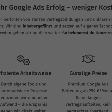
hr Google Ads Erfolg – weniger Kos
r berichten von starren Vertragsbindungen und unklaren L
rs: Wir sind
inhabergeführt
und setzen auf eigenes Techn
gewinn geben wir an dich weiter.
So bekommst du Konzern-Q
ffiziente Arbeitsweise
Günstige Preise
Durch eigene Tools und
Premium Google Ads
automatisierte Prozesse
Betreuung ab 299 €/Mona
reduzieren wir manuellen
Keine langen
Aufwand – die Ersparnis
Vertragslaufzeiten, kein
geben wir direkt weiter.
versteckter Overhead.