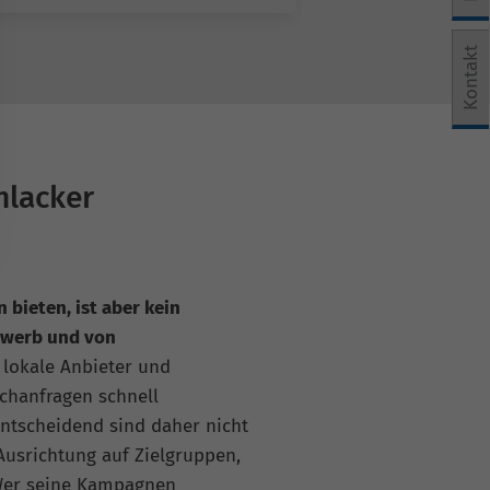
e Einwilligung erteilt werden kann. Die erste Service-Grup
Kontakt
hlacker
bieten, ist aber kein
bewerb und von
 lokale Anbieter und
chanfragen schnell
ntscheidend sind daher nicht
Ausrichtung auf Zielgruppen,
Wer seine Kampagnen