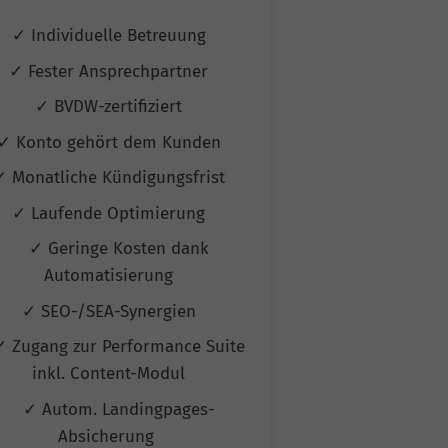
✓ Individuelle Betreuung
✓ Individuel
✓ Fester Ansprechpartner
✓ Fester Ans
✓ BVDW-zertifiziert
✓ BVDW-ze
✓ Konto gehört dem Kunden
✓ Konto gehö
✓ Monatliche Kündigungsfrist
✓ Monatliche K
✓ Laufende Optimierung
✓ Laufende 
✓ Geringe Kosten dank
✓ Geringe
Automatisierung
Automat
✓ SEO-/SEA-Synergien
✓ SEO-/SEA
✓ Zugang zur Performance Suite
✓ Zugang zur P
inkl. Content-Modul
inkl. Con
✓ Autom. Landingpages-
✓ Autom. L
Absicherung
Absic