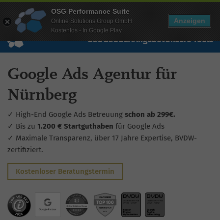
Mehr Infos zur Performance Suite
OSG Performance Suite
Wissen
Free Checks
Über uns
Login
Free Account
Anzeigen
Online Solutions Group GmbH
Kostenlos - In Google Play
SEO
GEO
SEA
Angebot
Unsere Tools
Google Ads Agentur für
Nürnberg
✓ High-End Google Ads Betreuung
schon ab 299€.
✓ Bis zu
1.200 € Startguthaben
für Google Ads
✓ Maximale Transparenz, über 17 Jahre Expertise, BVDW-
zertifiziert.
Kostenloser Beratungstermin