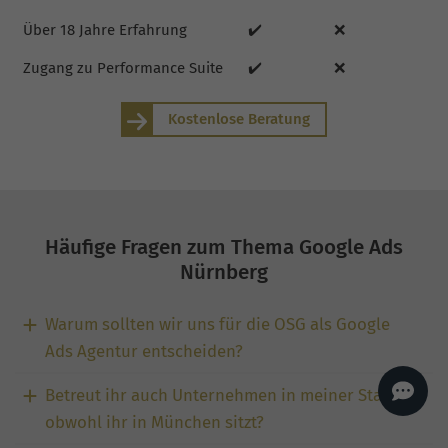
AI
Sales Manager
Über 18 Jahre Erfahrung
✔️
❌
Hallo, willkommen bei
seoagentur.de. 👋
Zugang zu Performance Suite
✔️
❌
Wie kann ich dir helfen?
Kostenlose Beratung
Profi-SEO startet bei uns
bereits ab 499 € pro
Monat, inkl. Content,
Backlinks, Beratung und
Performance Suite
Zugang.
Zum Angebot.
Häufige Fragen zum Thema Google Ads
Nürnberg
Warum sollten wir uns für die OSG als Google
Ads Agentur entscheiden?
Betreut ihr auch Unternehmen in meiner Stadt,
obwohl ihr in München sitzt?