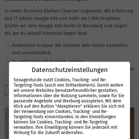
In vielen Accounts bleiben Chancen ungenutzt. Mit Erfahrung
aus 17 Jahren Google Ads und mehr als 1.000 Projekten
prüfen wir dein Google Ads Konto in Nürnberg und zeigen
dir, wo du aktuell Potenzial liegen lässt.
Kostenlose Analyse: Wir checken dein Konto kostenfrei
und unverbindlich.
Du siehst danach konkret, welche
Datenschutzeinstellungen
Optimierungsmöglichkeiten es gibt und welches Potenzial
in deinen Kampagnen steckt.
Seoagentur.de nutzt Cookies, Tracking- und Re-
Targeting-Tools (auch von Drittanbietern). Damit wollen
Kostenloser Audit
wir unsere Websites benutzerfreundlicher gestalten,
Informationen über die Nutzung sammeln, sowie für Sie
passende Angebote und Werbung ausspielen. Mit dem
Klick auf den Button "Akzeptieren" erklären Sie sich mit
der Verwendung von Cookies, Tracking- und Re-
Targeting-Tools einverstanden. In den Einstellungen
können Sie Cookies, Tracking- und Re-Targeting
verwalten. Ihre Einwilligung können Sie jederzeit mit
Wirkung für die Zukunft widerrufen.