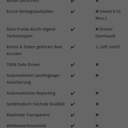
BVDW-zertifiziert
✔️
❌
Kurze Vertragslaufzeiten
✔️
❌ (meist 6-12
Mon.)
Faire Preise durch eigene
✔️
❌ (hoher
Technologien
Overhead)
Konto & Daten gehören dem
✔️
⚠️ (oft nicht)
Kunden
100% Data Driven
✔️
❌
Automatische Landingpage-
✔️
❌
Absicherung
Automatisches Reporting
✔️
❌
Systematisch höchste Qualität
✔️
❌
Maximale Transparenz
✔️
❌
Wettbewerbsvorteile
✔️
❌