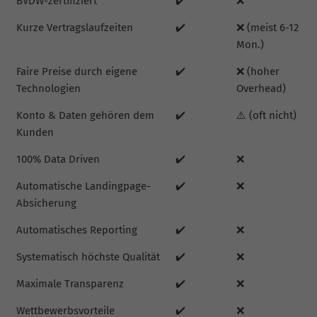
BVDW-zertifiziert
✔️
❌
Kurze Vertragslaufzeiten
✔️
❌ (meist 6-12
Mon.)
Faire Preise durch eigene
✔️
❌ (hoher
Technologien
Overhead)
Konto & Daten gehören dem
✔️
⚠️ (oft nicht)
Kunden
100% Data Driven
✔️
❌
Automatische Landingpage-
✔️
❌
Absicherung
Automatisches Reporting
✔️
❌
Systematisch höchste Qualität
✔️
❌
Maximale Transparenz
✔️
❌
Wettbewerbsvorteile
✔️
❌