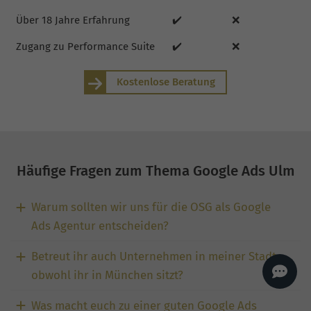
AI
Sales Manager
Über 18 Jahre Erfahrung
✔️
❌
Hallo, willkommen bei
seoagentur.de. 👋
Zugang zu Performance Suite
✔️
❌
Wie kann ich dir helfen?
Kostenlose Beratung
Profi-SEO startet bei uns
bereits ab 499 € pro
Monat, inkl. Content,
Backlinks, Beratung und
Performance Suite
Zugang.
Zum Angebot.
Häufige Fragen zum Thema Google Ads Ulm
Warum sollten wir uns für die OSG als Google
Ads Agentur entscheiden?
Betreut ihr auch Unternehmen in meiner Stadt,
obwohl ihr in München sitzt?
Was macht euch zu einer guten Google Ads