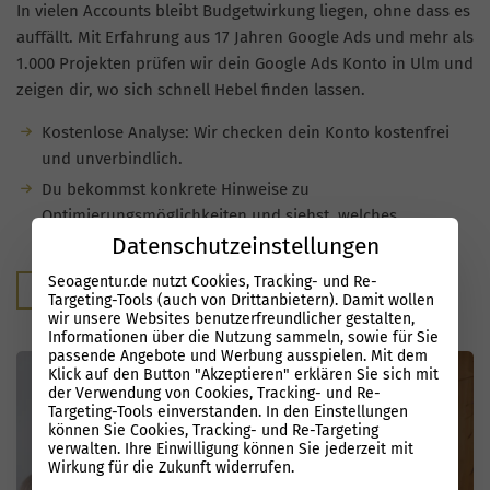
In vielen Accounts bleibt Budgetwirkung liegen, ohne dass es
auffällt. Mit Erfahrung aus 17 Jahren Google Ads und mehr als
1.000 Projekten prüfen wir dein Google Ads Konto in Ulm und
zeigen dir, wo sich schnell Hebel finden lassen.
Kostenlose Analyse: Wir checken dein Konto kostenfrei
und unverbindlich.
Du bekommst konkrete Hinweise zu
Optimierungsmöglichkeiten und siehst, welches
zusätzliche Potenzial in deinen Kampagnen steckt.
Datenschutzeinstellungen
Seoagentur.de nutzt Cookies, Tracking- und Re-
Kostenloser Audit
Targeting-Tools (auch von Drittanbietern). Damit wollen
wir unsere Websites benutzerfreundlicher gestalten,
Informationen über die Nutzung sammeln, sowie für Sie
passende Angebote und Werbung ausspielen. Mit dem
Klick auf den Button "Akzeptieren" erklären Sie sich mit
der Verwendung von Cookies, Tracking- und Re-
Targeting-Tools einverstanden. In den Einstellungen
können Sie Cookies, Tracking- und Re-Targeting
verwalten. Ihre Einwilligung können Sie jederzeit mit
Wirkung für die Zukunft widerrufen.