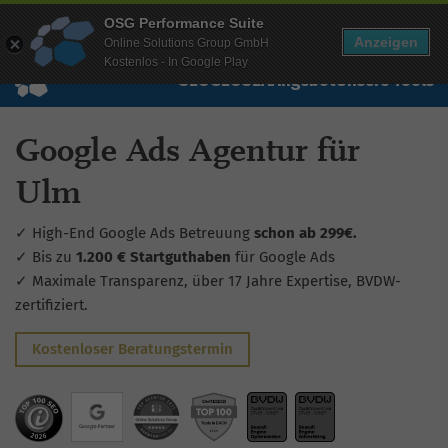
Mehr Infos zur Performance Suite
OSG Performance Suite
Wissen
Free Checks
Über uns
Login
Free Account
Anzeigen
Online Solutions Group GmbH
Kostenlos - In Google Play
SEO
GEO
SEA
Angebot
Unsere Tools
Google Ads Agentur für
Ulm
✓ High-End Google Ads Betreuung
schon ab 299€.
✓ Bis zu
1.200 € Startguthaben
für Google Ads
✓ Maximale Transparenz, über 17 Jahre Expertise, BVDW-
zertifiziert.
Kostenloser Beratungstermin