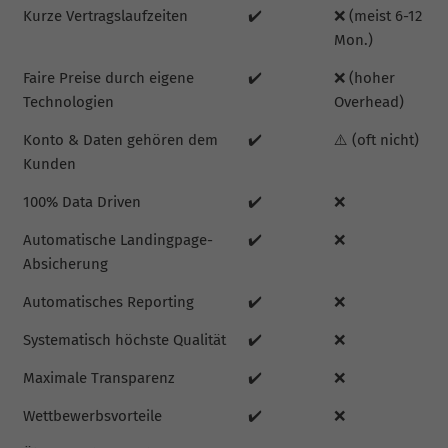
Kurze Vertragslaufzeiten
✔️
❌ (meist 6-12
Mon.)
Faire Preise durch eigene
✔️
❌ (hoher
Technologien
Overhead)
Konto & Daten gehören dem
✔️
⚠️ (oft nicht)
Kunden
100% Data Driven
✔️
❌
Automatische Landingpage-
✔️
❌
Absicherung
Automatisches Reporting
✔️
❌
Systematisch höchste Qualität
✔️
❌
Maximale Transparenz
✔️
❌
Wettbewerbsvorteile
✔️
❌