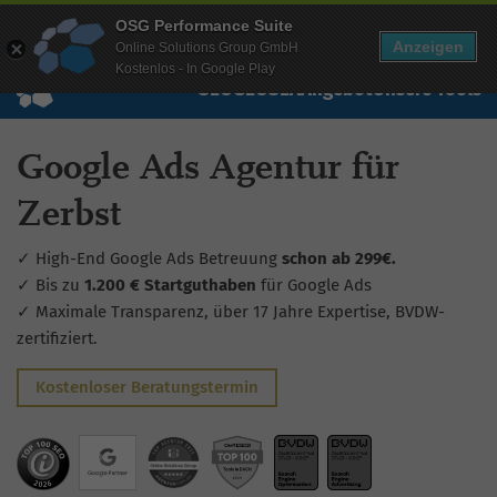
Mehr Infos zur Performance Suite
OSG Performance Suite
Wissen
Free Checks
Über uns
Login
Free Account
Anzeigen
Online Solutions Group GmbH
Kostenlos - In Google Play
SEO
GEO
SEA
Angebot
Unsere Tools
Google Ads Agentur für
Zerbst
✓ High-End Google Ads Betreuung
schon ab 299€.
✓ Bis zu
1.200 € Startguthaben
für Google Ads
✓ Maximale Transparenz, über 17 Jahre Expertise, BVDW-
zertifiziert.
Kostenloser Beratungstermin