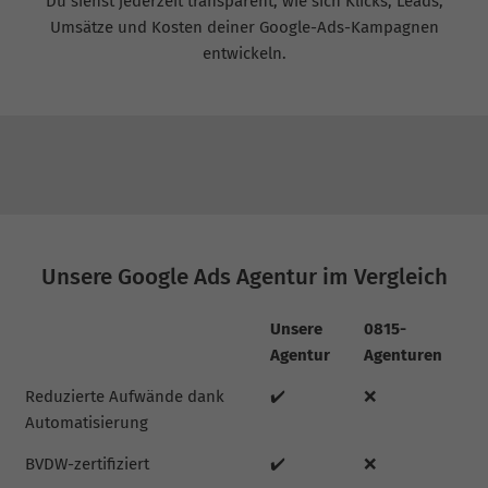
Du siehst jederzeit transparent, wie sich Klicks, Leads,
Umsätze und Kosten deiner Google-Ads-Kampagnen
entwickeln.
Unsere Google Ads Agentur im Vergleich
Unsere
0815-
Agentur
Agenturen
Reduzierte Aufwände dank
✔️
❌
Automatisierung
BVDW-zertifiziert
✔️
❌