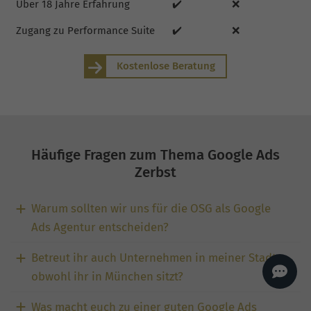
Über 18 Jahre Erfahrung
✔️
❌
AI
Sales Manager
Zugang zu Performance Suite
✔️
❌
Hallo, willkommen bei
seoagentur.de. 👋
Wie kann ich dir helfen?
Kostenlose Beratung
Profi-SEO startet bei uns
bereits ab 499 € pro
Monat, inkl. Content,
Backlinks, Beratung und
Performance Suite
Zugang.
Zum Angebot.
Häufige Fragen zum Thema Google Ads
Zerbst
Warum sollten wir uns für die OSG als Google
Ads Agentur entscheiden?
Betreut ihr auch Unternehmen in meiner Stadt,
obwohl ihr in München sitzt?
Was macht euch zu einer guten Google Ads