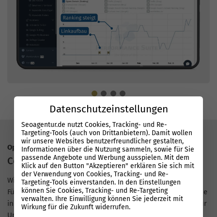
Datenschutzeinstellungen
Seoagentur.de nutzt Cookies, Tracking- und Re-
Targeting-Tools (auch von Drittanbietern). Damit wollen
wir unsere Websites benutzerfreundlicher gestalten,
Optimierung für Google & KI
Informationen über die Nutzung sammeln, sowie für Sie
passende Angebote und Werbung ausspielen. Mit dem
Content der performt
Klick auf den Button "Akzeptieren" erklären Sie sich mit
der Verwendung von Cookies, Tracking- und Re-
Wir schreiben
SEO-Texte mit echtem Mehrwert
statt
Targeting-Tools einverstanden. In den Einstellungen
können Sie Cookies, Tracking- und Re-Targeting
Füllcontent. Mit der Performance Suite entstehen Inhalte, die
verwalten. Ihre Einwilligung können Sie jederzeit mit
in Google und KI-Suchen schneller sichtbar werden, auch für
Wirkung für die Zukunft widerrufen.
Unternehmen in Bad Kreuznach.