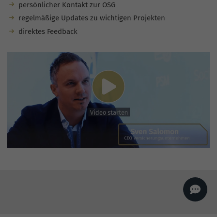
persönlicher Kontakt zur OSG
AI
Sales Manager
regelmäßige Updates zu wichtigen Projekten
Hallo, willkommen bei
seoagentur.de. 👋
direktes Feedback
Wie kann ich dir helfen?
Profi-SEO startet bei uns
bereits ab 499 € pro
Monat, inkl. Content,
Backlinks, Beratung und
Performance Suite
Zugang.
Zum Angebot.