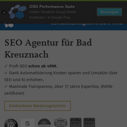
Mehr Infos zur Performance Suite
OSG Performance Suite
Wissen
Free Checks
Über uns
Login
Free Account
Anzeigen
Online Solutions Group GmbH
Kostenlos - In Google Play
SEO
GEO
SEA
Angebot
Unsere Tools
SEO Agentur für Bad
Kreuznach
✓ Profi-SEO
schon ab 499€.
✓ Dank Automatisierung Kosten sparen und Umsätze über
SEO und KI erhöhen.
✓ Maximale Transparenz, über 17 Jahre Expertise, BVDW-
zertifiziert.
Kostenloser Beratungstermin