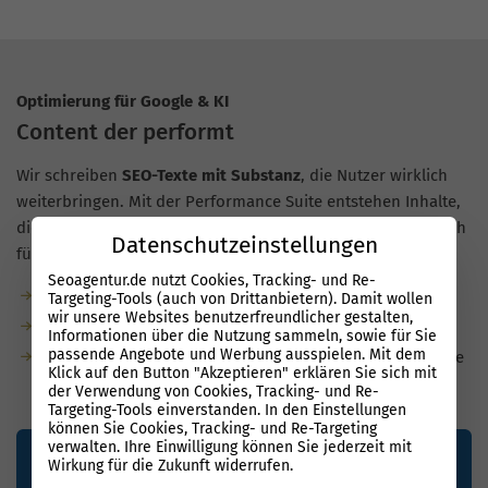
Optimierung für Google & KI
Content der performt
Wir schreiben
SEO-Texte mit Substanz
, die Nutzer wirklich
weiterbringen. Mit der Performance Suite entstehen Inhalte,
die in Google und KI-Suchen schneller sichtbar werden, auch
Datenschutzeinstellungen
für Unternehmen in Bebra.
Seoagentur.de nutzt Cookies, Tracking- und Re-
Garantierte Textmenge durch unsere Redaktion
Targeting-Tools (auch von Drittanbietern). Damit wollen
wir unsere Websites benutzerfreundlicher gestalten,
Bis zu 80 % weniger Aufwand dank KI
Informationen über die Nutzung sammeln, sowie für Sie
passende Angebote und Werbung ausspielen. Mit dem
Für KI-Suchen optimiert: natürliche Sprache, semantische
Klick auf den Button "Akzeptieren" erklären Sie sich mit
Relevanz, klare Struktur
der Verwendung von Cookies, Tracking- und Re-
Targeting-Tools einverstanden. In den Einstellungen
können Sie Cookies, Tracking- und Re-Targeting
verwalten. Ihre Einwilligung können Sie jederzeit mit
Wirkung für die Zukunft widerrufen.