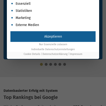
Es folgt eine Liste der Service-Gruppen, für die eine Einwil
Essenziell
Statistiken
Marketing
Externe Medien
Akzeptieren
Nur Essenzielle zulassen
Individuelle Datenschutzeinstellungen
Cookie-Details
Datenschutzerklärung
Impressum
Datenbasierter Erfolg mit System
Top Rankings bei Google