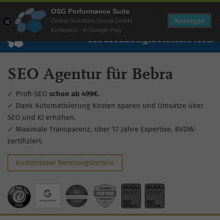
Mehr Infos zur Performance Suite
OSG Performance Suite
Wissen
Free Checks
Über uns
Login
Free Account
Anzeigen
Online Solutions Group GmbH
Kostenlos - In Google Play
SEO
GEO
SEA
Angebot
Unsere Tools
SEO Agentur für Bebra
✓ Profi-SEO
schon ab 499€.
✓ Dank Automatisierung Kosten sparen und Umsätze über
SEO und KI erhöhen.
✓ Maximale Transparenz, über 17 Jahre Expertise, BVDW-
zertifiziert.
Kostenloser Beratungstermin