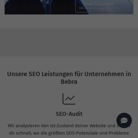
AI
Sales Manager
Hallo, willkommen bei
seoagentur.de. 👋
Wie kann ich dir helfen?
Profi-SEO startet bei uns
bereits ab 499 € pro
Monat, inkl. Content,
Backlinks, Beratung und
Performance Suite
Zugang.
Zum Angebot.
Unsere SEO Leistungen für Unternehmen in
Bebra
SEO-Audit
Wir analysieren den Ist-Zustand deiner Website und zeigen
dir schnell, wo die größten SEO-Potenziale und Probleme