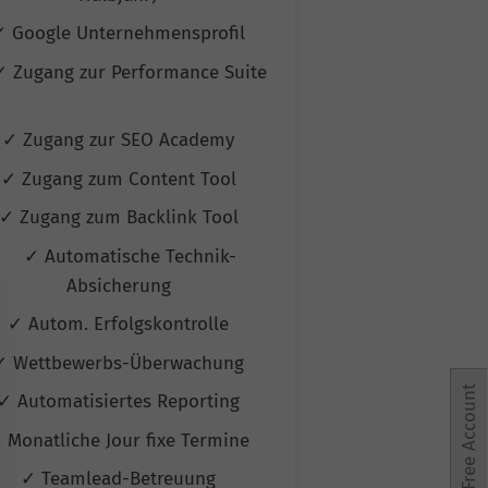
✓ Google Unternehmensprofil
✓ Google Unte
✓ Zugang zur Performance Suite
✓ Zugang zur P
✓ Zugang zur SEO Academy
✓ Zugang zur
✓ Zugang zum Content Tool
✓ Zugang zum
✓ Zugang zum Backlink Tool
✓ Zugang zum 
✓ Automatische Technik-
✓ Automati
Absicherung
Absic
✓ Autom. Erfolgskontrolle
✓ Autom. Erf
✓ Wettbewerbs-Überwachung
✓ Wettbewerb
Free Account
✓ Automatisiertes Reporting
✓ Automatisie
 Monatliche Jour fixe Termine
✓ Monatliche Jo
✓ Teamlead-Betreuung
✓ Teamlead