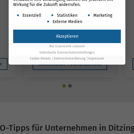
Wirkung für die Zukunft widerrufen.
Es folgt eine Liste der Service-Gruppen, für die ein
Essenziell
Statistiken
Marketing
Externe Medien
699 €*
1.100 €
Akzeptieren
*gilt bis Ende August
Nur Essenzielle zulassen
Individuelle Datenschutzeinstellungen
Cookie-Details
Datenschutzerklärung
Impressum
k
Kostenloser Potenzialcheck
O-Tipps für Unternehmen in Ditzin