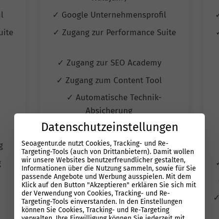
il
✓ Google Unternehmensprofil
uite
✓ Zugang zur Performance Suite
y
✓ Zugang zur SEO Academy
l
✓ Zugang zum Content Tool
✓ Automatische Technik-
Absicherung
Datenschutzeinstellungen
✓ Autom. Erfolgskontrolle
Seoagentur.de nutzt Cookies, Tracking- und Re-
ng
✓ Wettbewerbs-Überwachung
Targeting-Tools (auch von Drittanbietern). Damit wollen
wir unsere Websites benutzerfreundlicher gestalten,
g
✓ Automatisiertes Reporting
Informationen über die Nutzung sammeln, sowie für Sie
passende Angebote und Werbung ausspielen. Mit dem
✓ Quartals Jour fixe Termine
Klick auf den Button "Akzeptieren" erklären Sie sich mit
der Verwendung von Cookies, Tracking- und Re-
✓
Targeting-Tools einverstanden. In den Einstellungen
können Sie Cookies, Tracking- und Re-Targeting
verwalten. Ihre Einwilligung können Sie jederzeit mit