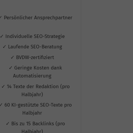
Ans
✓ Persönlicher Ansprechpartner
✓ Persönlicher
✓ Individuelle SEO-Strategie
✓ Individuelle
✓ Laufende SEO-Beratung
✓ Laufende 
✓ BVDW-zertifiziert
✓ BVDW-ze
✓ Geringe Kosten dank
✓ Geringe
Automatisierung
Automat
✓ 14 Texte der Redaktion (pro
✓ 50 Texte de
Halbjahr)
Halb
✓ 60 KI-gestützte SEO-Texte pro
✓ 60 KI-gestüt
Halbjahr
Halb
✓ Bis zu 15 Backlinks (pro
✓ Bis zu 20 
Halbjahr)
Halb