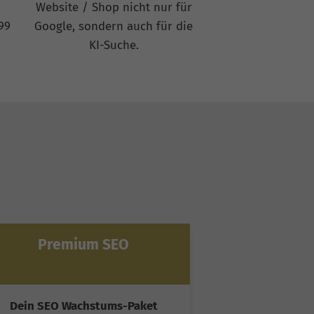
Website / Shop nicht nur für
99
Google, sondern auch für die
KI-Suche.
Premium SEO
Ultim
Dein SEO Wachstums-Paket
Spitzenleist