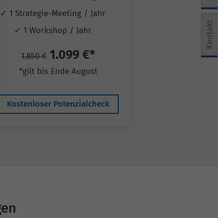
✓ 1 Strategie-Meeting / Jahr
✓ 1 Strategie-
e Einwilligung erteilt werden kann. Die erste Service-Grup
Kontakt
✓ 1 Workshop / Jahr
✓ 1 Works
1.099 €*
2
1.850 €
3.250 €
*gilt bis Ende August
*gilt bis
Kostenloser Potenzialcheck
Kostenloser 
gen