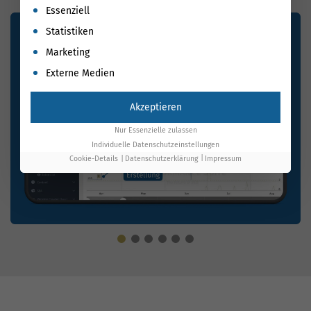
Es folgt eine Liste der Service-Gruppen, für die eine Einwil
Essenziell
Statistiken
Marketing
Externe Medien
Akzeptieren
Nur Essenzielle zulassen
Individuelle Datenschutzeinstellungen
Cookie-Details
Datenschutzerklärung
Impressum