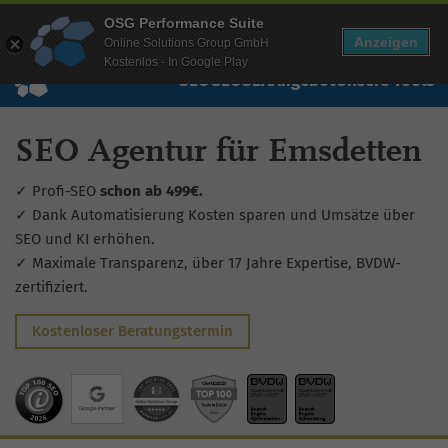
Mehr Infos zur Performance Suite
OSG Performance Suite
Wissen
Free Checks
Über uns
Login
Free Account
Anzeigen
Online Solutions Group GmbH
Kostenlos - In Google Play
SEO
GEO
SEA
Angebot
Unsere Tools
SEO Agentur für Emsdetten
✓ Profi-SEO
schon ab 499€.
✓ Dank Automatisierung Kosten sparen und Umsätze über
SEO und KI erhöhen.
✓ Maximale Transparenz, über 17 Jahre Expertise, BVDW-
zertifiziert.
Kostenloser Beratungstermin