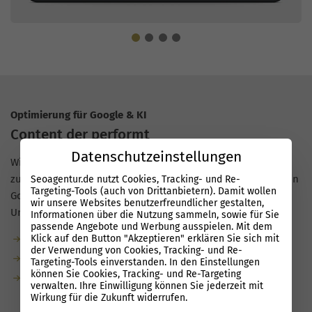
Optimierung für Google & KI
Content der performt
Datenschutzeinstellungen
Wir schreiben
SEO-Texte mit echtem Nutzwert
, statt Seiten
zu füllen. Mit der Performance Suite entstehen Inhalte, die in
Seoagentur.de nutzt Cookies, Tracking- und Re-
Targeting-Tools (auch von Drittanbietern). Damit wollen
Google und KI-Suchen schneller sichtbar werden, auch für
wir unsere Websites benutzerfreundlicher gestalten,
Unternehmen in Emsdetten.
Informationen über die Nutzung sammeln, sowie für Sie
passende Angebote und Werbung ausspielen. Mit dem
Klick auf den Button "Akzeptieren" erklären Sie sich mit
Garantierte Textmenge durch unsere Redaktion
der Verwendung von Cookies, Tracking- und Re-
Bis zu 80 % weniger Aufwand dank KI
Targeting-Tools einverstanden. In den Einstellungen
können Sie Cookies, Tracking- und Re-Targeting
KI-optimiert: natürliche Sprache, semantische Relevanz,
verwalten. Ihre Einwilligung können Sie jederzeit mit
klare Struktur
Wirkung für die Zukunft widerrufen.