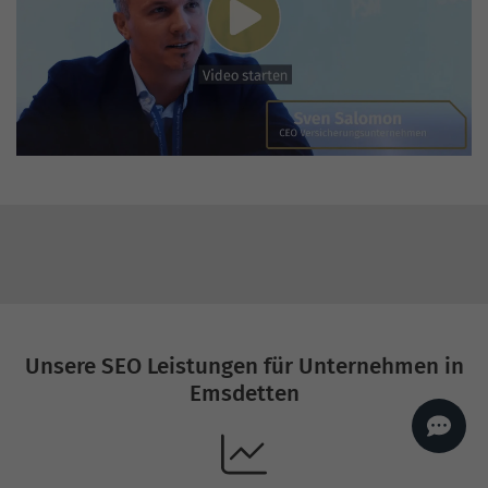
AI
Sales Manager
Hallo, willkommen bei
seoagentur.de. 👋
Wie kann ich dir helfen?
Profi-SEO startet bei uns
bereits ab 499 € pro
Monat, inkl. Content,
Backlinks, Beratung und
Performance Suite
Zugang.
Zum Angebot.
Unsere SEO Leistungen für Unternehmen in
Emsdetten