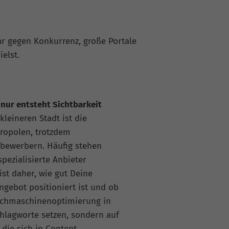
ar gegen Konkurrenz, große Portale
elst.
 nur entsteht Sichtbarkeit
kleineren Stadt ist die
ropolen, trotzdem
itbewerbern. Häufig stehen
pezialisierte Anbieter
st daher, wie gut Deine
ngebot positioniert ist und ob
Suchmaschinenoptimierung in
chlagworte setzen, sondern auf
 die sich in Content,