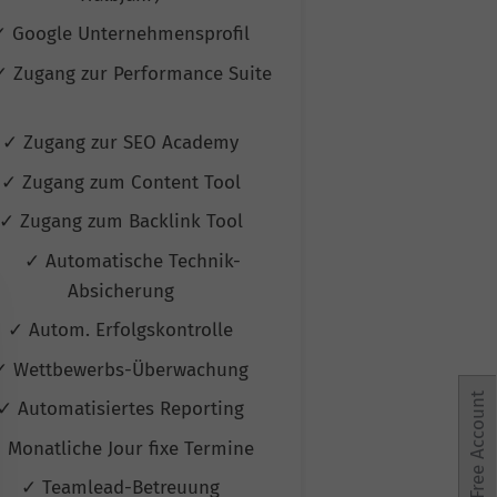
✓ Google Unternehmensprofil
✓ Google Unte
✓ Zugang zur Performance Suite
✓ Zugang zur P
✓ Zugang zur SEO Academy
✓ Zugang zur
✓ Zugang zum Content Tool
✓ Zugang zum
✓ Zugang zum Backlink Tool
✓ Zugang zum 
✓ Automatische Technik-
✓ Automati
Absicherung
Absic
✓ Autom. Erfolgskontrolle
✓ Autom. Erf
✓ Wettbewerbs-Überwachung
✓ Wettbewerb
Free Account
✓ Automatisiertes Reporting
✓ Automatisie
 Monatliche Jour fixe Termine
✓ Monatliche Jo
✓ Teamlead-Betreuung
✓ Teamlead