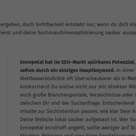
ergeben, doch Sichtbarkeit entsteht nur, wenn du dich kl
onierst und deine Suchmaschinenoptimierung sauber ausspi
Ennepetal hat im SEO-Markt spürbares Potenzial,
selten durch ein einziges Hauptkeyword.
In einer 
Wettbewerbsdichte oft überschaubarer als in Met
konkurrierst Du online nicht nur mit direkten M
auch große Branchenportale, Verzeichnisse oder s
zwischen Dir und der Suchanfrage. Entscheidend i
Inhalte zur Suchintention passen, wie klar Dein A
Deine Website lokal sauber aufgebaut ist. Wer 
Ennepetal ernsthaft angeht, sollte weniger auf S
Struktur, Relevanz und eine klare Spezialisierung,