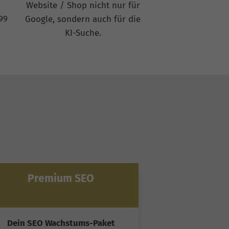
Website / Shop nicht nur für
99
Google, sondern auch für die
KI-Suche.
Premium SEO
Ultim
Dein SEO Wachstums-Paket
Spitzenleist