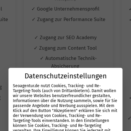
il
✓ Google Unternehmensprofil
uite
✓ Zugang zur Performance Suite
y
✓ Zugang zur SEO Academy
l
✓ Zugang zum Content Tool
✓ Automatische Technik-
Absicherung
Datenschutzeinstellungen
✓ Autom. Erfolgskontrolle
Seoagentur.de nutzt Cookies, Tracking- und Re-
ng
✓ Wettbewerbs-Überwachung
Targeting-Tools (auch von Drittanbietern). Damit wollen
wir unsere Websites benutzerfreundlicher gestalten,
g
✓ Automatisiertes Reporting
Informationen über die Nutzung sammeln, sowie für Sie
passende Angebote und Werbung ausspielen. Mit dem
✓ Quartals Jour fixe Termine
Klick auf den Button "Akzeptieren" erklären Sie sich mit
der Verwendung von Cookies, Tracking- und Re-
✓
Targeting-Tools einverstanden. In den Einstellungen
können Sie Cookies, Tracking- und Re-Targeting
verwalten. Ihre Einwilligung können Sie jederzeit mit