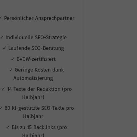
Ans
✓ Persönlicher Ansprechpartner
✓ Persönlicher
✓ Individuelle SEO-Strategie
✓ Individuelle
✓ Laufende SEO-Beratung
✓ Laufende 
✓ BVDW-zertifiziert
✓ BVDW-ze
✓ Geringe Kosten dank
✓ Geringe
Automatisierung
Automat
✓ 14 Texte der Redaktion (pro
✓ 50 Texte de
Halbjahr)
Halb
✓ 60 KI-gestützte SEO-Texte pro
✓ 60 KI-gestüt
Halbjahr
Halb
✓ Bis zu 15 Backlinks (pro
✓ Bis zu 20 
Halbjahr)
Halb