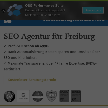
Mehr Infos zur Performance Suite
OSG Performance Suite
Wissen
Free Checks
Über uns
Login
Free Account
Anzeigen
Online Solutions Group GmbH
Kostenlos - In Google Play
SEO
GEO
SEA
Angebot
Unsere Tools
SEO Agentur für Freiburg
✓ Profi-SEO
schon ab 499€.
✓ Dank Automatisierung Kosten sparen und Umsätze über
SEO und KI erhöhen.
✓ Maximale Transparenz, über 17 Jahre Expertise, BVDW-
zertifiziert.
Kostenloser Beratungstermin