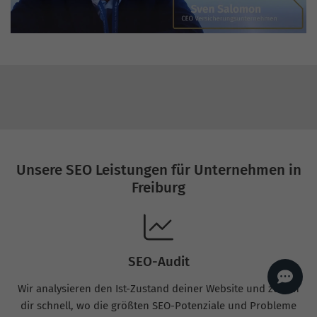
AI
Sales Manager
Hallo, willkommen bei
seoagentur.de. 👋
Wie kann ich dir helfen?
Profi-SEO startet bei uns
bereits ab 499 € pro
Monat, inkl. Content,
Backlinks, Beratung und
Performance Suite
Zugang.
Zum Angebot.
Unsere SEO Leistungen für Unternehmen in
Freiburg
SEO-Audit
Wir analysieren den Ist-Zustand deiner Website und zeigen
dir schnell, wo die größten SEO-Potenziale und Probleme