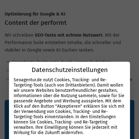
Optimierung für Google & KI
Content der performt
Wir schreiben
SEO-Texte mit echtem Nutzwert
. Mit der
Performance Suite entstehen Inhalte, die schneller und
stabiler in Google sowie KI-Suchen ranken.
Garantierte Textmenge durch unsere Redaktion
Datenschutzeinstellungen
Bis zu 80% weniger Aufwand durch KI-Unterstützung
Für KI-Suchen optimiert: natürliche Sprache, semantische
Seoagentur.de nutzt Cookies, Tracking- und Re-
Targeting-Tools (auch von Drittanbietern). Damit wollen
Tiefe, klare Struktur
wir unsere Websites benutzerfreundlicher gestalten,
Informationen über die Nutzung sammeln, sowie für Sie
passende Angebote und Werbung ausspielen. Mit dem
Klick auf den Button "Akzeptieren" erklären Sie sich mit
der Verwendung von Cookies, Tracking- und Re-
Targeting-Tools einverstanden. In den Einstellungen
können Sie Cookies, Tracking- und Re-Targeting
verwalten. Ihre Einwilligung können Sie jederzeit mit
Wirkung für die Zukunft widerrufen.