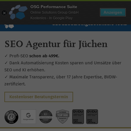
Mehr Infos zur Performance Suite
OSG Performance Suite
Wissen
Free Checks
Über uns
Login
Free Account
Anzeigen
Online Solutions Group GmbH
Kostenlos - In Google Play
SEO
GEO
SEA
Angebot
Unsere Tools
SEO Agentur für Jüchen
✓ Profi-SEO
schon ab 499€.
✓ Dank Automatisierung Kosten sparen und Umsätze über
SEO und KI erhöhen.
✓ Maximale Transparenz, über 17 Jahre Expertise, BVDW-
zertifiziert.
Kostenloser Beratungstermin