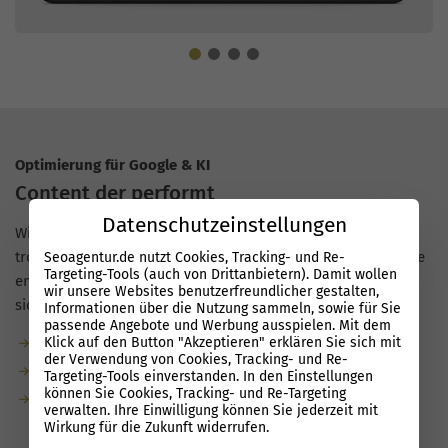
Optimierung für Google & KI
Content der performt
Datenschutzeinstellungen
Wir schreiben
SEO
-Texte, die echten Nutzen liefern und
trotzdem auf Rankings einzahlen. Mit der Performance Suite
Seoagentur.de nutzt Cookies, Tracking- und Re-
Targeting-Tools (auch von Drittanbietern). Damit wollen
entstehen Inhalte, die in Google und KI-Suchen schneller
wir unsere Websites benutzerfreundlicher gestalten,
sichtbar werden, auch für Unternehmen in Jüchen.
Informationen über die Nutzung sammeln, sowie für Sie
passende Angebote und Werbung ausspielen. Mit dem
Klick auf den Button "Akzeptieren" erklären Sie sich mit
Garantierte Textmenge durch unsere Redaktion
der Verwendung von Cookies, Tracking- und Re-
Bis zu 80 % weniger Aufwand durch KI-Unterstützung
Targeting-Tools einverstanden. In den Einstellungen
können Sie Cookies, Tracking- und Re-Targeting
KI-ready: natürliche Sprache, semantische Tiefe, klare
verwalten. Ihre Einwilligung können Sie jederzeit mit
Gliederung
Wirkung für die Zukunft widerrufen.