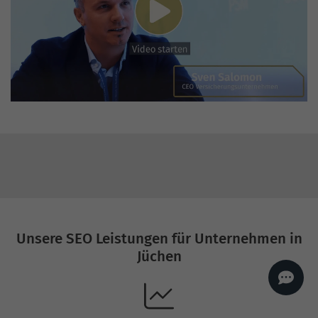
AI
Sales Manager
Hallo, willkommen bei
seoagentur.de. 👋
Wie kann ich dir helfen?
Profi-SEO startet bei uns
bereits ab 499 € pro
Monat, inkl. Content,
Backlinks, Beratung und
Performance Suite
Zugang.
Zum Angebot.
Unsere SEO Leistungen für Unternehmen in
Jüchen