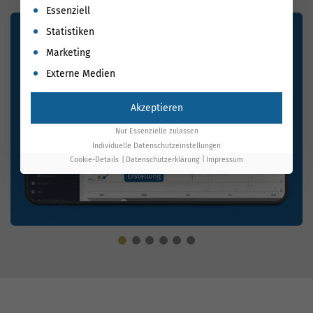
Es folgt eine Liste der Service-Gruppen, für die eine Einwil
Essenziell
Statistiken
Marketing
Externe Medien
Akzeptieren
Nur Essenzielle zulassen
Individuelle Datenschutzeinstellungen
Cookie-Details
Datenschutzerklärung
Impressum