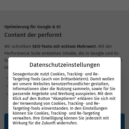
Optimierung für Google & KI
Content der performt
Wir schreiben
SEO-Texte mit echtem Mehrwert
. Mit der
Performance Suite entstehen Inhalte, die in Google und KI-
Suchen schneller sichtbar werden, auch für Unternehmen in
Datenschutzeinstellungen
Lennestadt.
Seoagentur.de nutzt Cookies, Tracking- und Re-
Garantierte Textmenge durch unsere Redaktion
Targeting-Tools (auch von Drittanbietern). Damit wollen
wir unsere Websites benutzerfreundlicher gestalten,
Bis zu 80 % weniger Aufwand dank KI
Informationen über die Nutzung sammeln, sowie für Sie
passende Angebote und Werbung ausspielen. Mit dem
KI-optimiert durch natürliche Sprache, semantische
Klick auf den Button "Akzeptieren" erklären Sie sich mit
Relevanz und klare Struktur
der Verwendung von Cookies, Tracking- und Re-
Targeting-Tools einverstanden. In den Einstellungen
können Sie Cookies, Tracking- und Re-Targeting
verwalten. Ihre Einwilligung können Sie jederzeit mit
Wirkung für die Zukunft widerrufen.