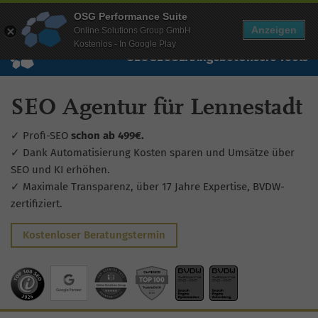
Mehr Infos zur Performance Suite
OSG Performance Suite
Wissen
Free Checks
Über uns
Login
Free Account
Anzeigen
Online Solutions Group GmbH
Kostenlos - In Google Play
SEO
GEO
SEA
Angebot
Unsere Tools
SEO Agentur für Lennestadt
✓ Profi-SEO
schon ab 499€.
✓ Dank Automatisierung Kosten sparen und Umsätze über
SEO und KI erhöhen.
✓ Maximale Transparenz, über 17 Jahre Expertise, BVDW-
zertifiziert.
Kostenloser Beratungstermin