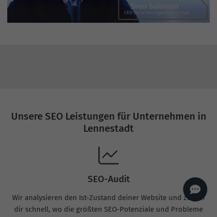
AI
Sales Manager
Hallo, willkommen bei
seoagentur.de. 👋
Wie kann ich dir helfen?
Profi-SEO startet bei uns
bereits ab 499 € pro
Monat, inkl. Content,
Backlinks, Beratung und
Performance Suite
Zugang.
Zum Angebot.
Unsere SEO Leistungen für Unternehmen in
Lennestadt
SEO-Audit
Wir analysieren den Ist-Zustand deiner Website und zeigen
dir schnell, wo die größten SEO-Potenziale und Probleme