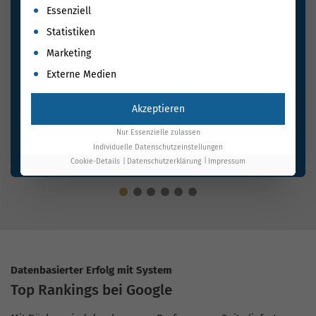
Es folgt eine Liste der Service-Gruppen, für die eine Einwil
Essenziell
Statistiken
Marketing
Externe Medien
Akzeptieren
Nur Essenzielle zulassen
Individuelle Datenschutzeinstellungen
Cookie-Details
Datenschutzerklärung
Impressum
Datenbasierter Erfolg mit System
Top Rankings bei Google