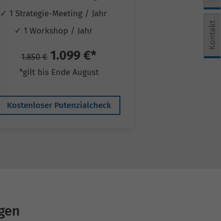
✓ 1 Strategie-Meeting / Jahr
✓ 1 Strategie-
e Einwilligung erteilt werden kann. Die erste Service-Grup
Kontakt
✓ 1 Workshop / Jahr
✓ 1 Works
1.099 €*
2
1.850 €
3.250 €
*gilt bis Ende August
*gilt bis
Kostenloser Potenzialcheck
Kostenloser 
gen