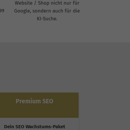
Website / Shop nicht nur für
99
Google, sondern auch für die
KI-Suche.
Premium SEO
Ultim
Dein SEO Wachstums-Paket
Spitzenleist