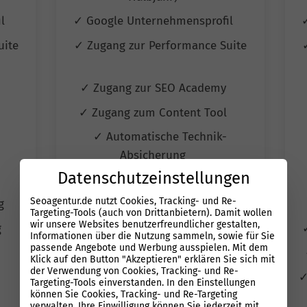
il
✓ Google Unternehmensprofil
uite
✓ Zugang zur Performance Suite
y
✓ Zugang zur SEO Academy
l
✓ Zugang zum Content Tool
✓ Automatische Technik-
Absicherung
Datenschutzeinstellungen
✓ Autom. Erfolgskontrolle
Seoagentur.de nutzt Cookies, Tracking- und Re-
ng
✓ Wettbewerbs-Überwachung
Targeting-Tools (auch von Drittanbietern). Damit wollen
wir unsere Websites benutzerfreundlicher gestalten,
g
✓ Automatisiertes Reporting
Informationen über die Nutzung sammeln, sowie für Sie
passende Angebote und Werbung ausspielen. Mit dem
✓ Quartals Jour fixe Termine
Klick auf den Button "Akzeptieren" erklären Sie sich mit
der Verwendung von Cookies, Tracking- und Re-
✓
Targeting-Tools einverstanden. In den Einstellungen
können Sie Cookies, Tracking- und Re-Targeting
verwalten. Ihre Einwilligung können Sie jederzeit mit