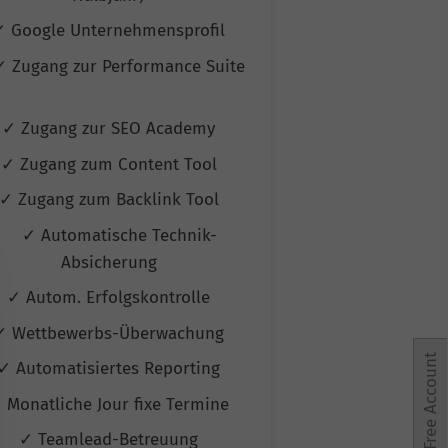
✓ Google Unternehmensprofil
✓ Google Unte
✓ Zugang zur Performance Suite
✓ Zugang zur P
✓ Zugang zur SEO Academy
✓ Zugang zur
✓ Zugang zum Content Tool
✓ Zugang zum
✓ Zugang zum Backlink Tool
✓ Zugang zum 
✓ Automatische Technik-
✓ Automati
Absicherung
Absic
✓ Autom. Erfolgskontrolle
✓ Autom. Erf
✓ Wettbewerbs-Überwachung
✓ Wettbewerb
Free Account
✓ Automatisiertes Reporting
✓ Automatisie
 Monatliche Jour fixe Termine
✓ Monatliche Jo
✓ Teamlead-Betreuung
✓ Teamlead