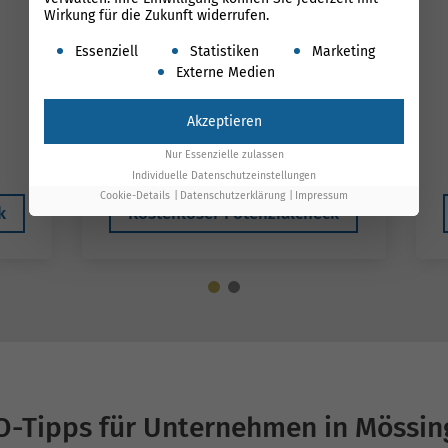
Wirkung für die Zukunft widerrufen.
Es folgt eine Liste der Service-Gruppen, für die ein
Essenziell
Statistiken
Marketing
Externe Medien
699 €*
1.100 €
Akzeptieren
*gilt bis Ende August
Nur Essenzielle zulassen
Individuelle Datenschutzeinstellungen
Cookie-Details
Datenschutzerklärung
Impressum
k
Kostenloser Potenzialcheck
O-Tipps für Unternehmen in Mössin