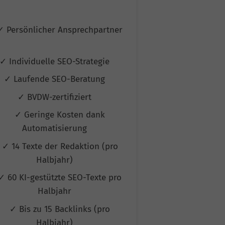
Ans
✓ Persönlicher Ansprechpartner
✓ Persönlicher
✓ Individuelle SEO-Strategie
✓ Individuelle
✓ Laufende SEO-Beratung
✓ Laufende 
✓ BVDW-zertifiziert
✓ BVDW-ze
✓ Geringe Kosten dank
✓ Geringe
Automatisierung
Automat
✓ 14 Texte der Redaktion (pro
✓ 50 Texte de
Halbjahr)
Halb
✓ 60 KI-gestützte SEO-Texte pro
✓ 60 KI-gestüt
Halbjahr
Halb
✓ Bis zu 15 Backlinks (pro
✓ Bis zu 20 
Halbjahr)
Halb