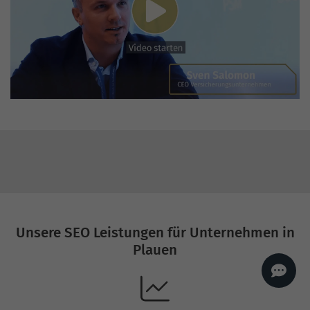
AI
Sales Manager
Hallo, willkommen bei
seoagentur.de. 👋
Wie kann ich dir helfen?
Profi-SEO startet bei uns
bereits ab 499 € pro
Monat, inkl. Content,
Backlinks, Beratung und
Performance Suite
Zugang.
Zum Angebot.
Unsere SEO Leistungen für Unternehmen in
Plauen