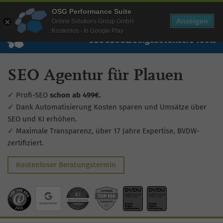
Mehr Infos zur Performance Suite
OSG Performance Suite
Wissen
Free Checks
Über uns
Login
Free Account
Anzeigen
Online Solutions Group GmbH
Kostenlos - In Google Play
SEO
GEO
SEA
Angebot
Unsere Tools
SEO Agentur für Plauen
✓ Profi-SEO
schon ab 499€.
✓ Dank Automatisierung Kosten sparen und Umsätze über
SEO und KI erhöhen.
✓ Maximale Transparenz, über 17 Jahre Expertise, BVDW-
zertifiziert.
Kostenloser Beratungstermin