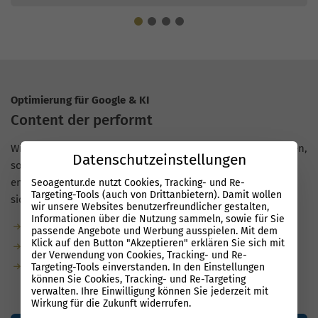
Optimierung für Google & KI
Content der performt
Wir liefern
Texte mit echtem Mehrwert
, die nicht nur gelesen,
Datenschutzeinstellungen
sondern gefunden werden. Mit der Performance Suite
entstehen Inhalte, die in Google und KI-Suchen schneller
Seoagentur.de nutzt Cookies, Tracking- und Re-
Targeting-Tools (auch von Drittanbietern). Damit wollen
sichtbar werden, auch für Unternehmen in Plauen.
wir unsere Websites benutzerfreundlicher gestalten,
Informationen über die Nutzung sammeln, sowie für Sie
Garantierte Textmenge durch unsere Redaktion
passende Angebote und Werbung ausspielen. Mit dem
Klick auf den Button "Akzeptieren" erklären Sie sich mit
Bis zu 80 % weniger Aufwand dank KI
der Verwendung von Cookies, Tracking- und Re-
KI-optimiert: natürliche Sprache, klare Struktur,
Targeting-Tools einverstanden. In den Einstellungen
können Sie Cookies, Tracking- und Re-Targeting
semantische Relevanz
verwalten. Ihre Einwilligung können Sie jederzeit mit
Wirkung für die Zukunft widerrufen.