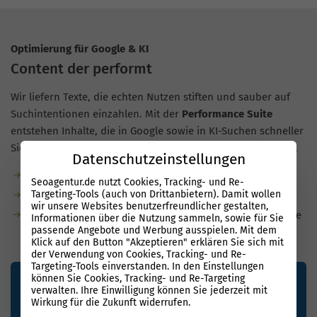
Optimierung für Google & KI
Content der performt
Wir liefern Texte, die echten Nutzen stiften und sauber auf
Suchintentionen einzahlen. Mit der
Performance Suite
entstehen Inhalte, die in Google sowie in KI-Suchen schneller
Sichtbarkeit aufbauen, auch für Unternehmen in Puchheim.
Datenschutzeinstellungen
Garantierte Textmenge durch unsere Redaktion
Seoagentur.de nutzt Cookies, Tracking- und Re-
Targeting-Tools (auch von Drittanbietern). Damit wollen
Bis zu 80 % weniger Aufwand dank KI
wir unsere Websites benutzerfreundlicher gestalten,
Für KI-Suchen optimiert: natürliche Sprache, semantische
Informationen über die Nutzung sammeln, sowie für Sie
passende Angebote und Werbung ausspielen. Mit dem
Tiefe, klare Struktur
Klick auf den Button "Akzeptieren" erklären Sie sich mit
der Verwendung von Cookies, Tracking- und Re-
Targeting-Tools einverstanden. In den Einstellungen
können Sie Cookies, Tracking- und Re-Targeting
verwalten. Ihre Einwilligung können Sie jederzeit mit
Wirkung für die Zukunft widerrufen.