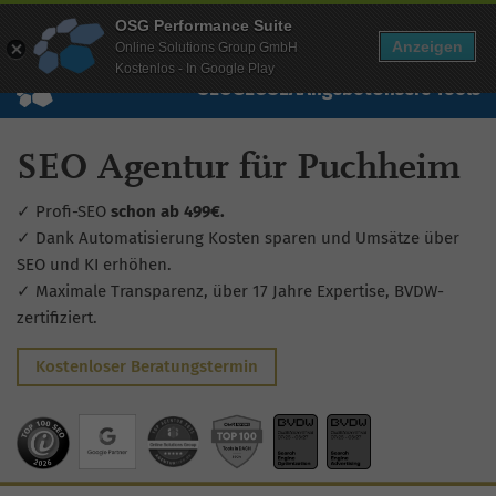
Mehr Infos zur Performance Suite
OSG Performance Suite
Wissen
Free Checks
Über uns
Login
Free Account
Anzeigen
Online Solutions Group GmbH
Kostenlos - In Google Play
SEO
GEO
SEA
Angebot
Unsere Tools
SEO Agentur für Puchheim
✓ Profi-SEO
schon ab 499€.
✓ Dank Automatisierung Kosten sparen und Umsätze über
SEO und KI erhöhen.
✓ Maximale Transparenz, über 17 Jahre Expertise, BVDW-
zertifiziert.
Kostenloser Beratungstermin