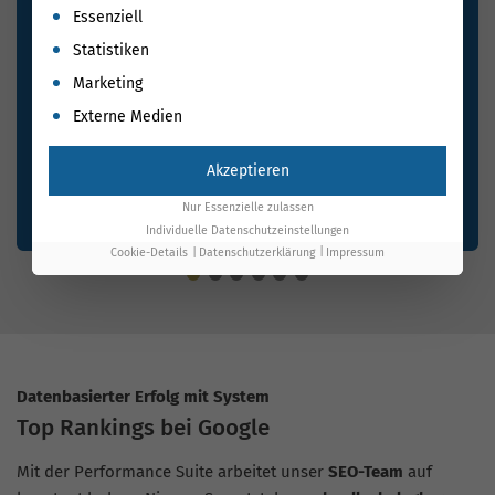
Es folgt eine Liste der Service-Gruppen, für die eine Einwil
Essenziell
Statistiken
Marketing
Externe Medien
Akzeptieren
Nur Essenzielle zulassen
Individuelle Datenschutzeinstellungen
Cookie-Details
Datenschutzerklärung
Impressum
Datenbasierter Erfolg mit System
Top Rankings bei Google
Mit der Performance Suite arbeitet unser
SEO-Team
auf