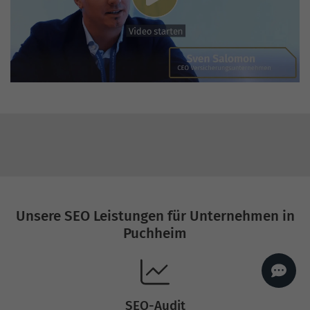
AI
Sales Manager
Hallo, willkommen bei
seoagentur.de. 👋
Wie kann ich dir helfen?
Profi-SEO startet bei uns
bereits ab 499 € pro
Monat, inkl. Content,
Backlinks, Beratung und
Performance Suite
Zugang.
Zum Angebot.
Unsere SEO Leistungen für Unternehmen in
Puchheim
SEO-Audit