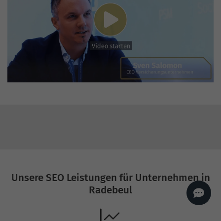
AI
Sales Manager
Hallo, willkommen bei
seoagentur.de. 👋
Wie kann ich dir helfen?
Profi-SEO startet bei uns
bereits ab 499 € pro
Monat, inkl. Content,
Backlinks, Beratung und
Performance Suite
Zugang.
Zum Angebot.
Unsere SEO Leistungen für Unternehmen in
Radebeul