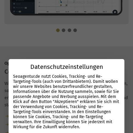
Optimierung für Google & KI
Datenschutzeinstellungen
Content der performt
Seoagentur.de nutzt Cookies, Tracking- und Re-
Targeting-Tools (auch von Drittanbietern). Damit wollen
Wir liefern
Texte mit echtem Nutzwert
, die nicht nur gelesen,
wir unsere Websites benutzerfreundlicher gestalten,
sondern gefunden werden. Mit unserer Performance Suite
Informationen über die Nutzung sammeln, sowie für Sie
passende Angebote und Werbung ausspielen. Mit dem
entstehen Inhalte, die in Google und KI-Suchen schneller und
Klick auf den Button "Akzeptieren" erklären Sie sich mit
stabiler ranken, auch für Unternehmen in Radebeul.
der Verwendung von Cookies, Tracking- und Re-
Targeting-Tools einverstanden. In den Einstellungen
Garantierte Textanzahl durch unsere Redaktion
können Sie Cookies, Tracking- und Re-Targeting
verwalten. Ihre Einwilligung können Sie jederzeit mit
Bis zu 80 % weniger Aufwand dank KI
Wirkung für die Zukunft widerrufen.
KI-suchoptimiert: natürliche Sprache, Semantik, klare