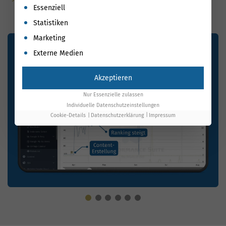
Es folgt eine Liste der Service-Gruppen, für die eine Einwil
Essenziell
Struktur
Statistiken
Marketing
Externe Medien
Akzeptieren
Nur Essenzielle zulassen
Individuelle Datenschutzeinstellungen
Cookie-Details
Datenschutzerklärung
Impressum