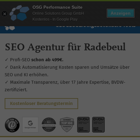
Mehr Infos zur Performance Suite
OSG Performance Suite
Wissen
Free Checks
Über uns
Login
Free Account
Anzeigen
Online Solutions Group GmbH
Kostenlos - In Google Play
SEO
GEO
SEA
Angebot
Unsere Tools
SEO Agentur für Radebeul
✓ Profi-SEO
schon ab 499€.
✓ Dank Automatisierung Kosten sparen und Umsätze über
SEO und KI erhöhen.
✓ Maximale Transparenz, über 17 Jahre Expertise, BVDW-
zertifiziert.
Kostenloser Beratungstermin