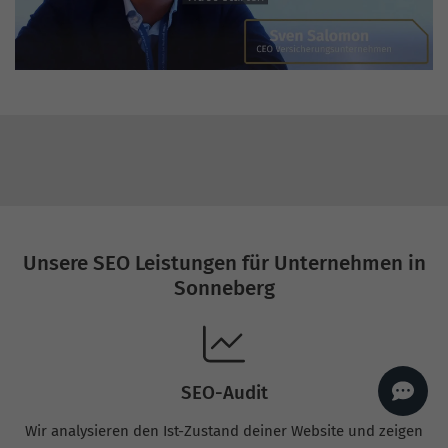
AI
Sales Manager
Hallo, willkommen bei
seoagentur.de. 👋
Wie kann ich dir helfen?
Profi-SEO startet bei uns
bereits ab 499 € pro
Monat, inkl. Content,
Backlinks, Beratung und
Performance Suite
Zugang.
Zum Angebot.
Unsere SEO Leistungen für Unternehmen in
Sonneberg
SEO-Audit
Wir analysieren den Ist-Zustand deiner Website und zeigen