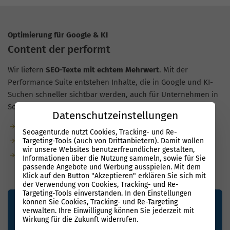
Optimierung für Google & KI
Content der performt
Wir liefern
SEO-Texte mit echtem Mehrwert
. Mit der
Performance Suite entstehen Inhalte, die in Google und KI-
Suchen schneller sichtbar werden, auch für Unternehmen in
Sonneberg.
Datenschutzeinstellungen
Garantierte Textmenge durch unsere Redaktion
Seoagentur.de nutzt Cookies, Tracking- und Re-
Bis zu 80 % weniger Aufwand durch KI
Targeting-Tools (auch von Drittanbietern). Damit wollen
wir unsere Websites benutzerfreundlicher gestalten,
KI-suchoptimiert: natürliche Sprache, semantische
Informationen über die Nutzung sammeln, sowie für Sie
passende Angebote und Werbung ausspielen. Mit dem
Relevanz, klare Struktur
Klick auf den Button "Akzeptieren" erklären Sie sich mit
der Verwendung von Cookies, Tracking- und Re-
Targeting-Tools einverstanden. In den Einstellungen
können Sie Cookies, Tracking- und Re-Targeting
verwalten. Ihre Einwilligung können Sie jederzeit mit
Wirkung für die Zukunft widerrufen.