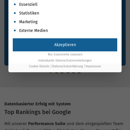
Es folgt eine Liste der Service-Gruppen, für die eine Einwil
Essenziell
Statistiken
Marketing
Externe Medien
Akzeptieren
Nur Essenzielle zulassen
Individuelle Datenschutzeinstellungen
Cookie-Details
Datenschutzerklärung
Impressum
Datenbasierter Erfolg mit System
Top Rankings bei Google
Mit unserer
Performance Suite
und dem eingespielten Team