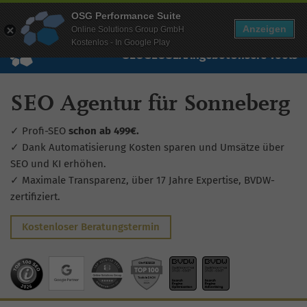
Mehr Infos zur Performance Suite
OSG Performance Suite
Wissen
Free Checks
Über uns
Login
Free Account
Anzeigen
Online Solutions Group GmbH
Kostenlos - In Google Play
SEO
GEO
SEA
Angebot
Unsere Tools
SEO Agentur für Sonneberg
✓ Profi-SEO
schon ab 499€.
✓ Dank Automatisierung Kosten sparen und Umsätze über
SEO und KI erhöhen.
✓ Maximale Transparenz, über 17 Jahre Expertise, BVDW-
zertifiziert.
Kostenloser Beratungstermin