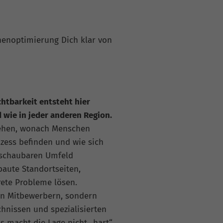
nenoptimierung Dich klar von
htbarkeit entsteht hier
wie in jeder anderen Region.
tehen, wonach Menschen
ozess befinden und wie sich
rschaubaren Umfeld
baute Standortseiten,
rete Probleme lösen.
ten Mitbewerbern, sondern
hnissen und spezialisierten
s macht die Lage nicht „hart“