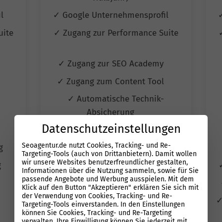
il
✓ Google Unternehmensprofil
uite
✓ Zugang zur Performance Suite
y
✓ Zugang zur SEO Academy
l
✓ Zugang zum Content Tool
✓ Automatische Technik-
Absicherung
Datenschutzeinstellungen
✓ Autom. Erfolgskontrolle
Seoagentur.de nutzt Cookies, Tracking- und Re-
ng
✓ Wettbewerbs-Überwachung
Targeting-Tools (auch von Drittanbietern). Damit wollen
wir unsere Websites benutzerfreundlicher gestalten,
g
✓ Automatisiertes Reporting
Informationen über die Nutzung sammeln, sowie für Sie
passende Angebote und Werbung ausspielen. Mit dem
✓ Quartals Jour fixe Termine
Klick auf den Button "Akzeptieren" erklären Sie sich mit
der Verwendung von Cookies, Tracking- und Re-
✓
Targeting-Tools einverstanden. In den Einstellungen
können Sie Cookies, Tracking- und Re-Targeting
verwalten. Ihre Einwilligung können Sie jederzeit mit