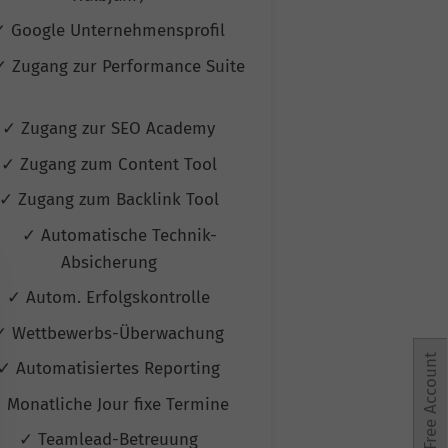
✓ Google Unternehmensprofil
✓ Google Unte
✓ Zugang zur Performance Suite
✓ Zugang zur P
✓ Zugang zur SEO Academy
✓ Zugang zur
✓ Zugang zum Content Tool
✓ Zugang zum
✓ Zugang zum Backlink Tool
✓ Zugang zum 
✓ Automatische Technik-
✓ Automati
Absicherung
Absic
✓ Autom. Erfolgskontrolle
✓ Autom. Erf
✓ Wettbewerbs-Überwachung
✓ Wettbewerb
Free Account
✓ Automatisiertes Reporting
✓ Automatisie
 Monatliche Jour fixe Termine
✓ Monatliche Jo
✓ Teamlead-Betreuung
✓ Teamlead