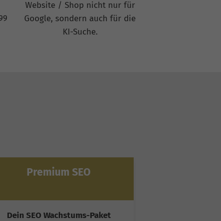
Website / Shop nicht nur für
99
Google, sondern auch für die
KI-Suche.
Premium SEO
Ultim
Dein SEO Wachstums-Paket
Spitzenleist