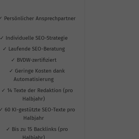
Ans
✓ Persönlicher Ansprechpartner
✓ Persönlicher
✓ Individuelle SEO-Strategie
✓ Individuelle
✓ Laufende SEO-Beratung
✓ Laufende 
✓ BVDW-zertifiziert
✓ BVDW-ze
✓ Geringe Kosten dank
✓ Geringe
Automatisierung
Automat
✓ 14 Texte der Redaktion (pro
✓ 50 Texte de
Halbjahr)
Halb
✓ 60 KI-gestützte SEO-Texte pro
✓ 60 KI-gestüt
Halbjahr
Halb
✓ Bis zu 15 Backlinks (pro
✓ Bis zu 20 
Halbjahr)
Halb