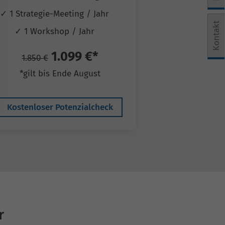
✓ 1 Strategie-Meeting / Jahr
✓ 1 Strategie-
e Einwilligung erteilt werden kann. Die erste Service-Grup
Kontakt
✓ 1 Workshop / Jahr
✓ 1 Works
1.099 €*
2
1.850 €
3.250 €
*gilt bis Ende August
*gilt bis
Kostenloser Potenzialcheck
Kostenloser 
r