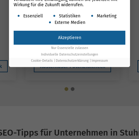
Wirkung für die Zukunft widerrufen.
Es folgt eine Liste der Service-Gruppen, für die ein
Essenziell
Statistiken
Marketing
Externe Medien
699 €*
1.100 €
Akzeptieren
*gilt bis Ende August
Nur Essenzielle zulassen
Individuelle Datenschutzeinstellungen
Cookie-Details
Datenschutzerklärung
Impressum
k
Kostenloser Potenzialcheck
SEO-Tipps für Unternehmen in Stuh