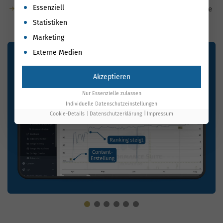
Es folgt eine Liste der Service-Gruppen, für die eine Einwil
Essenziell
Für KI-Suchen optimiert: natürliche Sprache, semantische
Relevanz, klare Struktur
Statistiken
Marketing
Externe Medien
Akzeptieren
Nur Essenzielle zulassen
Individuelle Datenschutzeinstellungen
Cookie-Details
Datenschutzerklärung
Impressum