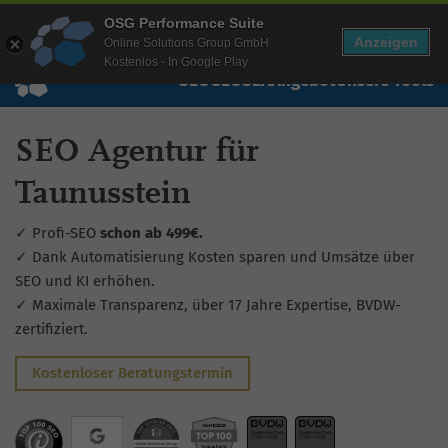
Mehr Infos zur Performance Suite
OSG Performance Suite
Wissen
Free Checks
Über uns
Login
Free Account
Anzeigen
Online Solutions Group GmbH
Kostenlos - In Google Play
SEO
GEO
SEA
Angebot
Unsere Tools
SEO Agentur für
Taunusstein
✓ Profi-SEO
schon ab 499€.
✓ Dank Automatisierung Kosten sparen und Umsätze über
SEO und KI erhöhen.
✓ Maximale Transparenz, über 17 Jahre Expertise, BVDW-
zertifiziert.
Kostenloser Beratungstermin