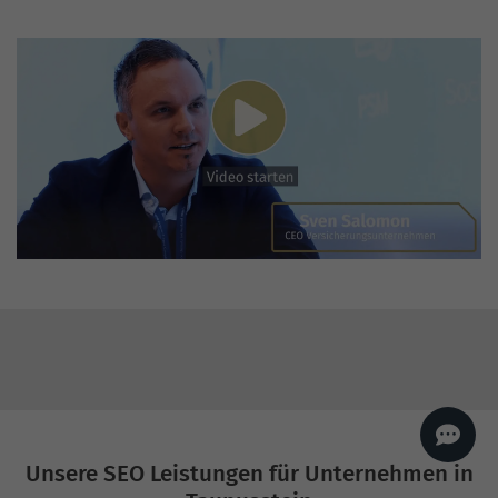
AI
Sales Manager
Hallo, willkommen bei
seoagentur.de. 👋
Wie kann ich dir helfen?
Profi-SEO startet bei uns
bereits ab 499 € pro
Monat, inkl. Content,
Backlinks, Beratung und
Performance Suite
Zugang.
Zum Angebot.
Unsere SEO Leistungen für Unternehmen in