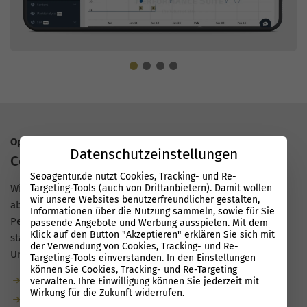
Optimierung für Google & KI
Datenschutzeinstellungen
Content der performt
Seoagentur.de nutzt Cookies, Tracking- und Re-
Targeting-Tools (auch von Drittanbietern). Damit wollen
Wir schreiben
SEO-Texte mit echtem Mehrwert
, die Leser
wir unsere Websites benutzerfreundlicher gestalten,
abholen und Suchintentionen sauber treffen. Mit der
Informationen über die Nutzung sammeln, sowie für Sie
Performance Suite entstehen Inhalte, die schneller und
passende Angebote und Werbung ausspielen. Mit dem
Klick auf den Button "Akzeptieren" erklären Sie sich mit
stabiler in Google und KI-Suchen sichtbar werden, auch für
der Verwendung von Cookies, Tracking- und Re-
Unternehmen in Taunusstein.
Targeting-Tools einverstanden. In den Einstellungen
können Sie Cookies, Tracking- und Re-Targeting
Garantierte Textmenge durch unsere Redaktion
verwalten. Ihre Einwilligung können Sie jederzeit mit
Wirkung für die Zukunft widerrufen.
Bis zu 80 % weniger Aufwand dank KI