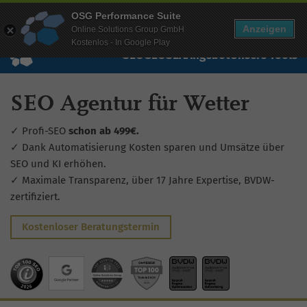
Mehr Infos zur Performance Suite
OSG Performance Suite
Wissen
Free Checks
Über uns
Login
Free Account
Anzeigen
Online Solutions Group GmbH
Kostenlos - In Google Play
SEO
GEO
SEA
Angebot
Unsere Tools
SEO Agentur für Wetter
✓ Profi-SEO
schon ab 499€.
✓ Dank Automatisierung Kosten sparen und Umsätze über
SEO und KI erhöhen.
✓ Maximale Transparenz, über 17 Jahre Expertise, BVDW-
zertifiziert.
Kostenloser Beratungstermin