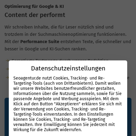
Optimierung für Google & KI
Content der performt
Wir schreiben Inhalte, die für Leser nützlich sind und
trotzdem in der Suchmaschinenoptimierung funktionieren.
Mit der
Performance Suite
entstehen Texte, die schneller und
besser in Google und KI-Suchen ranken.
Garantierte Textmenge durch unsere Redaktion
Datenschutzeinstellungen
Bis zu 80 % weniger Aufwand dank KI
Optimiert für KI-Suchen: natürliche Sprache, semantische
Seoagentur.de nutzt Cookies, Tracking- und Re-
Targeting-Tools (auch von Drittanbietern). Damit wollen
Relevanz, klare Struktur
wir unsere Websites benutzerfreundlicher gestalten,
Informationen über die Nutzung sammeln, sowie für Sie
passende Angebote und Werbung ausspielen. Mit dem
Klick auf den Button "Akzeptieren" erklären Sie sich mit
der Verwendung von Cookies, Tracking- und Re-
Targeting-Tools einverstanden. In den Einstellungen
können Sie Cookies, Tracking- und Re-Targeting
verwalten. Ihre Einwilligung können Sie jederzeit mit
Wirkung für die Zukunft widerrufen.