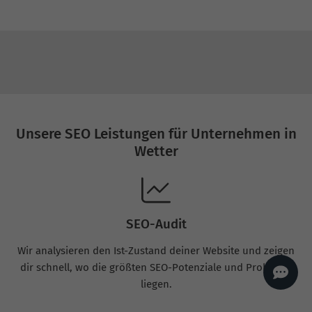
AI
Sales Manager
Hallo, willkommen bei
seoagentur.de. 👋
Wie kann ich dir helfen?
Profi-SEO startet bei uns
bereits ab 499 € pro
Monat, inkl. Content,
Backlinks, Beratung und
Performance Suite
Zugang.
Zum Angebot.
Unsere SEO Leistungen für Unternehmen in
Wetter
SEO-Audit
Wir analysieren den Ist-Zustand deiner Website und zeigen
dir schnell, wo die größten SEO-Potenziale und Probleme
liegen.