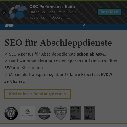
Mehr Infos zur Performance Suite
OSG Performance Suite
Wissen
Free Checks
Über uns
Login
Free Account
Anzeigen
Online Solutions Group GmbH
Kostenlos - In Google Play
SEO
GEO
SEA
Angebot
Unsere Tools
SEO für Abschleppdienste
✓ SEO-Agentur für Abschleppdienste
schon ab 499€.
✓ Dank Automatisierung Kosten sparen und Umsätze über
SEO und KI erhöhen.
✓ Maximale Transparenz, über 17 Jahre Expertise, BVDW-
zertifiziert.
Kostenloser Beratungstermin