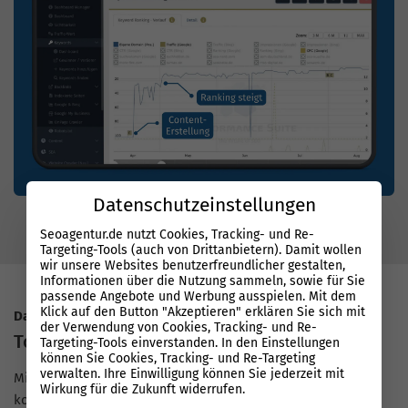
Datenschutzeinstellungen
Seoagentur.de nutzt Cookies, Tracking- und Re-
Targeting-Tools (auch von Drittanbietern). Damit wollen
wir unsere Websites benutzerfreundlicher gestalten,
Informationen über die Nutzung sammeln, sowie für Sie
passende Angebote und Werbung ausspielen. Mit dem
Klick auf den Button "Akzeptieren" erklären Sie sich mit
Datenbasierter Erfolg mit System
der Verwendung von Cookies, Tracking- und Re-
Top Rankings bei Google
Targeting-Tools einverstanden. In den Einstellungen
können Sie Cookies, Tracking- und Re-Targeting
verwalten. Ihre Einwilligung können Sie jederzeit mit
Mit unserer Performance Suite arbeiten SEO-Experten auf
Wirkung für die Zukunft widerrufen.
konstant hohem Niveau und setzen Maßnahmen klar