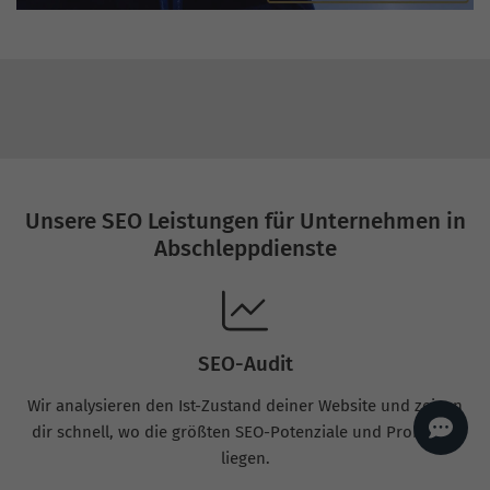
AI
Sales Manager
Hallo, willkommen bei
seoagentur.de. 👋
Wie kann ich dir helfen?
Profi-SEO startet bei uns
bereits ab 499 € pro
Monat, inkl. Content,
Backlinks, Beratung und
Performance Suite
Zugang.
Zum Angebot.
Unsere SEO Leistungen für Unternehmen in
Abschleppdienste
SEO-Audit
Wir analysieren den Ist-Zustand deiner Website und zeigen
dir schnell, wo die größten SEO-Potenziale und Probleme
liegen.