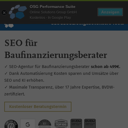
Mehr Infos zur Performance Suite
OSG Performance Suite
Wissen
Free Checks
Über uns
Login
Free Account
Anzeigen
Online Solutions Group GmbH
Kostenlos - In Google Play
SEO
GEO
SEA
Angebot
Unsere Tools
SEO für
Baufinanzierungsberater
✓ SEO-Agentur für Baufinanzierungsberater
schon ab 499€.
✓ Dank Automatisierung Kosten sparen und Umsätze über
SEO und KI erhöhen.
✓ Maximale Transparenz, über 17 Jahre Expertise, BVDW-
zertifiziert.
Kostenloser Beratungstermin