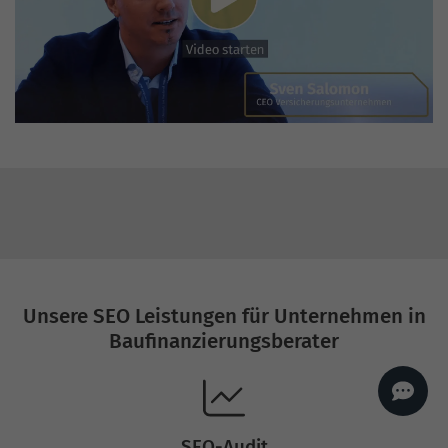
AI
Sales Manager
Hallo, willkommen bei
seoagentur.de. 👋
Wie kann ich dir helfen?
Profi-SEO startet bei uns
bereits ab 499 € pro
Monat, inkl. Content,
Backlinks, Beratung und
Performance Suite
Zugang.
Zum Angebot.
Unsere SEO Leistungen für Unternehmen in
Baufinanzierungsberater
SEO-Audit