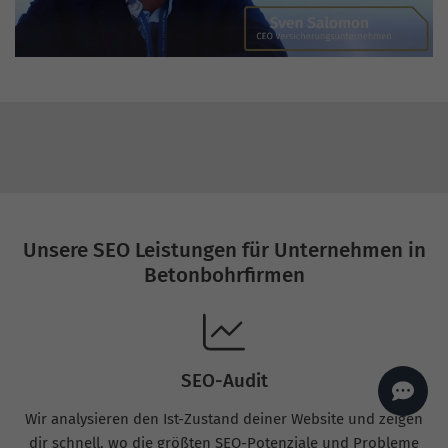
AI
Sales Manager
Hallo, willkommen bei
seoagentur.de. 👋
Wie kann ich dir helfen?
Profi-SEO startet bei uns
bereits ab 499 € pro
Monat, inkl. Content,
Backlinks, Beratung und
Performance Suite
Zugang.
Zum Angebot.
Unsere SEO Leistungen für Unternehmen in
Betonbohrfirmen
SEO-Audit
Wir analysieren den Ist-Zustand deiner Website und zeigen
dir schnell, wo die größten SEO-Potenziale und Probleme