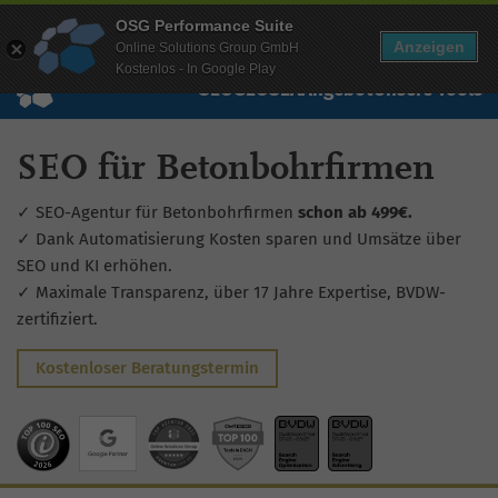
Mehr Infos zur Performance Suite
OSG Performance Suite
Wissen
Free Checks
Über uns
Login
Free Account
Anzeigen
Online Solutions Group GmbH
Kostenlos - In Google Play
SEO
GEO
SEA
Angebot
Unsere Tools
SEO für Betonbohrfirmen
✓ SEO-Agentur für Betonbohrfirmen
schon ab 499€.
✓ Dank Automatisierung Kosten sparen und Umsätze über
SEO und KI erhöhen.
✓ Maximale Transparenz, über 17 Jahre Expertise, BVDW-
zertifiziert.
Kostenloser Beratungstermin