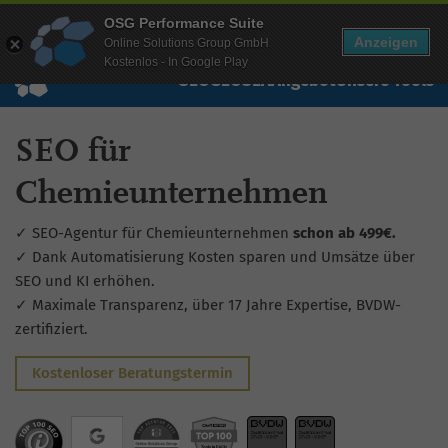
Mehr Infos zur Performance Suite
OSG Performance Suite
Wissen
Free Checks
Über uns
Login
Free Account
Anzeigen
Online Solutions Group GmbH
Kostenlos - In Google Play
SEO
GEO
SEA
Angebot
Unsere Tools
SEO für
Chemieunternehmen
✓ SEO-Agentur für Chemieunternehmen
schon ab 499€.
✓ Dank Automatisierung Kosten sparen und Umsätze über
SEO und KI erhöhen.
✓ Maximale Transparenz, über 17 Jahre Expertise, BVDW-
zertifiziert.
Kostenloser Beratungstermin