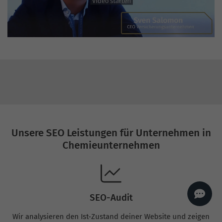
AI
Sales Manager
Hallo, willkommen bei
seoagentur.de. 👋
Wie kann ich dir helfen?
Profi-SEO startet bei uns
bereits ab 499 € pro
Monat, inkl. Content,
Backlinks, Beratung und
Performance Suite
Zugang.
Zum Angebot.
Unsere SEO Leistungen für Unternehmen in
Chemieunternehmen
SEO-Audit
Wir analysieren den Ist-Zustand deiner Website und zeigen