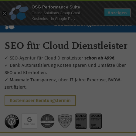
Mehr Infos zur Performance Suite
OSG Performance Suite
Wissen
Free Checks
Über uns
Login
Free Account
Anzeigen
Online Solutions Group GmbH
Kostenlos - In Google Play
SEO
GEO
SEA
Angebot
Unsere Tools
SEO für Cloud Dienstleister
✓ SEO-Agentur für Cloud Dienstleister
schon ab 499€.
✓ Dank Automatisierung Kosten sparen und Umsätze über
SEO und KI erhöhen.
✓ Maximale Transparenz, über 17 Jahre Expertise, BVDW-
zertifiziert.
Kostenloser Beratungstermin