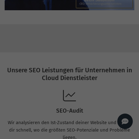
AI
Sales Manager
Hallo, willkommen bei
seoagentur.de. 👋
Wie kann ich dir helfen?
Profi-SEO startet bei uns
bereits ab 499 € pro
Monat, inkl. Content,
Backlinks, Beratung und
Performance Suite
Zugang.
Zum Angebot.
Unsere SEO Leistungen für Unternehmen in
Cloud Dienstleister
SEO-Audit
Wir analysieren den Ist-Zustand deiner Website und zeigen
dir schnell, wo die größten SEO-Potenziale und Probleme
liegen.