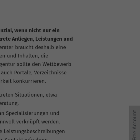
zial, wenn nicht nur ein
rete Anliegen, Leistungen und
rater braucht deshalb eine
en und Inhalten, die
gentur sollte den Wettbewerb
auch Portale, Verzeichnisse
rkeit konkurrieren.
reten Situationen, etwa
eratung.
n Spezialisierungen und
Free Account
innvoll verknüpft werden.
nte Leistungsbeschreibungen
der Kontaktaufnahme.