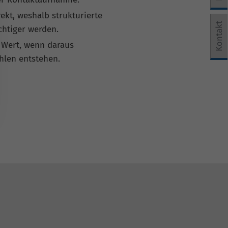
kt, weshalb strukturierte
e Einwilligung erteilt werden kann. Die erste Service-Grup
Kontakt
chtiger werden.
 Wert, wenn daraus
ahlen entstehen.