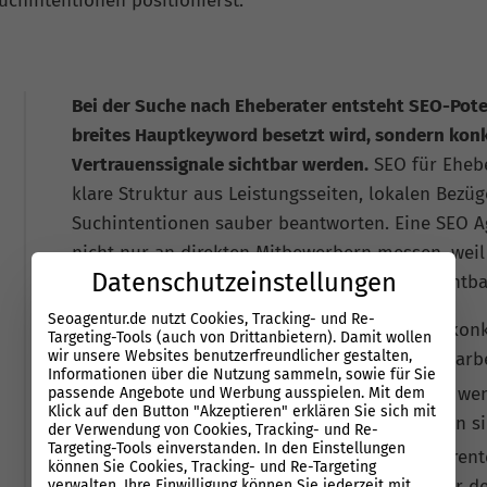
chintentionen positionierst.
Bei der Suche nach Eheberater entsteht SEO-Poten
breites Hauptkeyword besetzt wird, sondern konk
Vertrauenssignale sichtbar werden.
SEO für Ehebe
klare Struktur aus Leistungsseiten, lokalen Bezüg
Suchintentionen sauber beantworten. Eine SEO A
nicht nur an direkten Mitbewerbern messen, weil 
Datenschutzeinstellungen
und spezialisierte Beratungsangebote um Sichtba
Seoagentur.de nutzt Cookies, Tracking- und Re-
Relevante Anfragen entstehen häufig aus konk
Targeting-Tools (auch von Drittanbietern). Damit wollen
wir unsere Websites benutzerfreundlicher gestalten,
Krisen, Trennung, Kommunikation oder Paarb
Informationen über die Nutzung sammeln, sowie für Sie
Suchmaschinenoptimierung wirkt stärker, wen
passende Angebote und Werbung ausspielen. Mit dem
Klick auf den Button "Akzeptieren" erklären Sie sich mit
Standorte getrennt, verständlich und intern s
der Verwendung von Cookies, Tracking- und Re-
Targeting-Tools einverstanden. In den Einstellungen
Referenzen, klare Qualifikationen, transpare
können Sie Cookies, Tracking- und Re-Targeting
und E-E-A-T-Signale schaffen Vertrauen vor 
verwalten. Ihre Einwilligung können Sie jederzeit mit