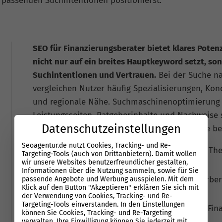
 passenden Suchintentionen positionierst.
SEO für Finanzierungsberater bietet klares Poten
nicht nur auf ein breites Hauptkeyword setzt, so
Suchintentionen und Vertrauen.
Bei der Suche na
vergleichen Nutzer häufig Spezialisierungen, Kon
und regionale Nähe. Suchmaschinenoptimierung
Leistungsseiten, Ratgeberinhalte und Nachweise s
Datenschutzeinstellungen
Besucher schnell verstehen, warum sie gerade bei
Seoagentur.de nutzt Cookies, Tracking- und Re-
Relevante Rankings entstehen durch klare The
Targeting-Tools (auch von Drittanbietern). Damit wollen
wir unsere Websites benutzerfreundlicher gestalten,
einzelne, allgemein gehaltene Seiten.
Informationen über die Nutzung sammeln, sowie für Sie
Wettbewerb kommt von direkten Mitbewerbern,
passende Angebote und Werbung ausspielen. Mit dem
Klick auf den Button "Akzeptieren" erklären Sie sich mit
und spezialisierten Vermittlern.
der Verwendung von Cookies, Tracking- und Re-
Targeting-Tools einverstanden. In den Einstellungen
KI-Suchen nennen passende Anbieter von Fina
können Sie Cookies, Tracking- und Re-Targeting
fehlende Signale kosten dort Reichweite.
verwalten. Ihre Einwilligung können Sie jederzeit mit