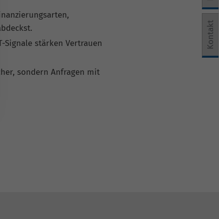
Finanzierungsarten,
e Einwilligung erteilt werden kann. Die erste Service-Grup
Kontakt
bdeckst.
T-Signale stärken Vertrauen
her, sondern Anfragen mit