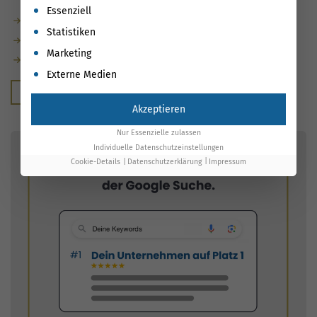
Es folgt eine Liste der Service-Gruppen, für die eine Einwil
Essenziell
Vollständig datenbasiert gesteuert
Statistiken
Rankings messbar verbessert
Marketing
Maßnahmen automatisch mit Ergebnissen verknüpft
Externe Medien
Kostenloser Beratungstermin
Akzeptieren
Nur Essenzielle zulassen
Individuelle Datenschutzeinstellungen
Cookie-Details
Datenschutzerklärung
Impressum