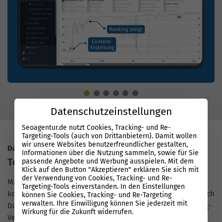
Datenschutzeinstellungen
Seoagentur.de nutzt Cookies, Tracking- und Re-
Targeting-Tools (auch von Drittanbietern). Damit wollen
wir unsere Websites benutzerfreundlicher gestalten,
Datenbasierter Erfolg mit System
Informationen über die Nutzung sammeln, sowie für Sie
Top Rankings bei Google
passende Angebote und Werbung ausspielen. Mit dem
Klick auf den Button "Akzeptieren" erklären Sie sich mit
der Verwendung von Cookies, Tracking- und Re-
Mit unserer Performance Suite arbeiten SEO-Experten auf
Targeting-Tools einverstanden. In den Einstellungen
konstant hohem Niveau und setzen Maßnahmen sauber nach
können Sie Cookies, Tracking- und Re-Targeting
verwalten. Ihre Einwilligung können Sie jederzeit mit
Daten um. So entstehen schnelle, nachvollziehbare Ranking-
Wirkung für die Zukunft widerrufen.
Verbesserungen bei Google, auch für Hallenbauer.