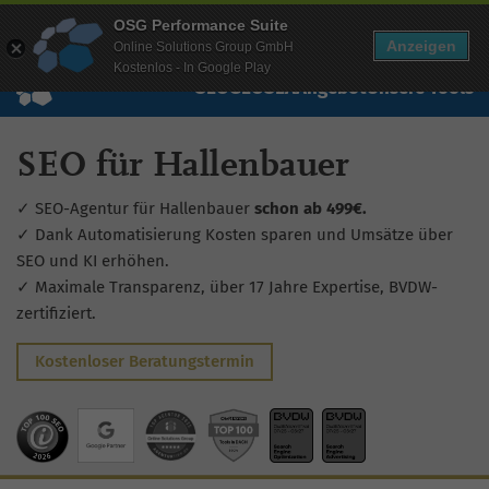
Mehr Infos zur Performance Suite
OSG Performance Suite
Wissen
Free Checks
Über uns
Login
Free Account
Anzeigen
Online Solutions Group GmbH
Kostenlos - In Google Play
SEO
GEO
SEA
Angebot
Unsere Tools
SEO für Hallenbauer
✓ SEO-Agentur für Hallenbauer
schon ab 499€.
✓ Dank Automatisierung Kosten sparen und Umsätze über
SEO und KI erhöhen.
✓ Maximale Transparenz, über 17 Jahre Expertise, BVDW-
zertifiziert.
Kostenloser Beratungstermin