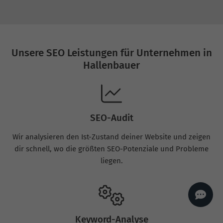
AI
Sales Manager
Hallo, willkommen bei
seoagentur.de. 👋
Wie kann ich dir helfen?
Unsere SEO Leistungen für Unternehmen in
Profi-SEO startet bei uns
Hallenbauer
bereits ab 499 € pro
Monat, inkl. Content,
Backlinks, Beratung und
Performance Suite
Zugang.
Zum Angebot.
SEO-Audit
Wir analysieren den Ist-Zustand deiner Website und zeigen
dir schnell, wo die größten SEO-Potenziale und Probleme
liegen.
Keyword-Analyse