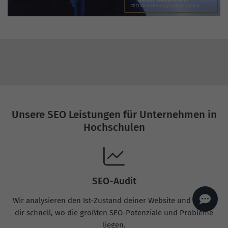
AI
Sales Manager
Hallo, willkommen bei
seoagentur.de. 👋
Wie kann ich dir helfen?
Profi-SEO startet bei uns
bereits ab 499 € pro
Monat, inkl. Content,
Backlinks, Beratung und
Performance Suite
Zugang.
Zum Angebot.
Unsere SEO Leistungen für Unternehmen in
Hochschulen
SEO-Audit
Wir analysieren den Ist-Zustand deiner Website und zeigen
dir schnell, wo die größten SEO-Potenziale und Probleme
liegen.