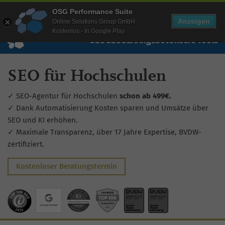
Mehr Infos zur Performance Suite
OSG Performance Suite
Wissen
Free Checks
Über uns
Login
Free Account
Anzeigen
Online Solutions Group GmbH
Kostenlos - In Google Play
SEO
GEO
SEA
Angebot
Unsere Tools
SEO für Hochschulen
✓ SEO-Agentur für Hochschulen
schon ab 499€.
✓ Dank Automatisierung Kosten sparen und Umsätze über
SEO und KI erhöhen.
✓ Maximale Transparenz, über 17 Jahre Expertise, BVDW-
zertifiziert.
Kostenloser Beratungstermin