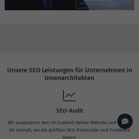
AI
Sales Manager
Hallo, willkommen bei
seoagentur.de. 👋
Wie kann ich dir helfen?
Profi-SEO startet bei uns
bereits ab 499 € pro
Monat, inkl. Content,
Backlinks, Beratung und
Performance Suite
Zugang.
Zum Angebot.
Unsere SEO Leistungen für Unternehmen in
Innenarchitekten
SEO-Audit
Wir analysieren den Ist-Zustand deiner Website und zeigen
dir schnell, wo die größten SEO-Potenziale und Probleme
liegen.