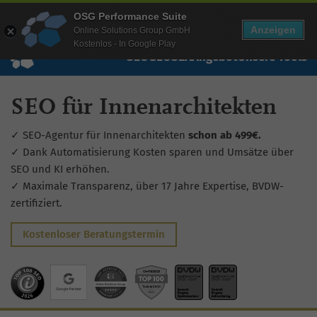
Mehr Infos zur Performance Suite
OSG Performance Suite
Wissen
Free Checks
Über uns
Login
Free Account
Anzeigen
Online Solutions Group GmbH
Kostenlos - In Google Play
SEO
GEO
SEA
Angebot
Unsere Tools
SEO für Innenarchitekten
✓ SEO-Agentur für Innenarchitekten
schon ab 499€.
✓ Dank Automatisierung Kosten sparen und Umsätze über
SEO und KI erhöhen.
✓ Maximale Transparenz, über 17 Jahre Expertise, BVDW-
zertifiziert.
Kostenloser Beratungstermin