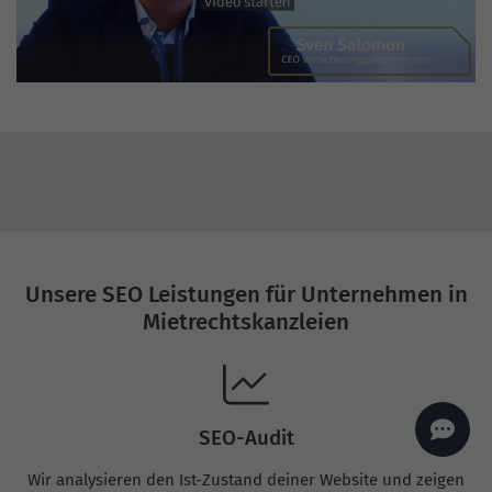
AI
Sales Manager
Hallo, willkommen bei
seoagentur.de. 👋
Wie kann ich dir helfen?
Profi-SEO startet bei uns
bereits ab 499 € pro
Monat, inkl. Content,
Backlinks, Beratung und
Performance Suite
Zugang.
Zum Angebot.
Unsere SEO Leistungen für Unternehmen in
Mietrechtskanzleien
SEO-Audit
Wir analysieren den Ist-Zustand deiner Website und zeigen