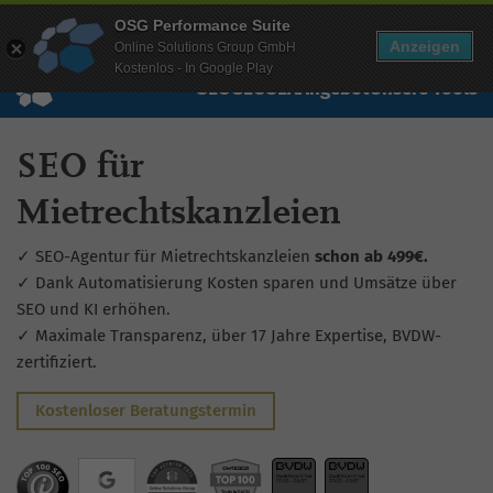
Mehr Infos zur Performance Suite
OSG Performance Suite
Wissen
Free Checks
Über uns
Login
Free Account
Anzeigen
Online Solutions Group GmbH
Kostenlos - In Google Play
SEO
GEO
SEA
Angebot
Unsere Tools
SEO für
Mietrechtskanzleien
✓ SEO-Agentur für Mietrechtskanzleien
schon ab 499€.
✓ Dank Automatisierung Kosten sparen und Umsätze über
SEO und KI erhöhen.
✓ Maximale Transparenz, über 17 Jahre Expertise, BVDW-
zertifiziert.
Kostenloser Beratungstermin