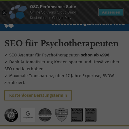
Mehr Infos zur Performance Suite
OSG Performance Suite
Wissen
Free Checks
Über uns
Login
Free Account
Anzeigen
Online Solutions Group GmbH
Kostenlos - In Google Play
SEO
GEO
SEA
Angebot
Unsere Tools
SEO für Psychotherapeuten
✓ SEO-Agentur für Psychotherapeuten
schon ab 499€.
✓ Dank Automatisierung Kosten sparen und Umsätze über
SEO und KI erhöhen.
✓ Maximale Transparenz, über 17 Jahre Expertise, BVDW-
zertifiziert.
Kostenloser Beratungstermin