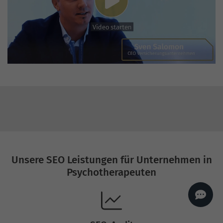
AI
Sales Manager
Hallo, willkommen bei
seoagentur.de. 👋
Wie kann ich dir helfen?
Profi-SEO startet bei uns
bereits ab 499 € pro
Monat, inkl. Content,
Backlinks, Beratung und
Performance Suite
Zugang.
Zum Angebot.
Unsere SEO Leistungen für Unternehmen in
Psychotherapeuten