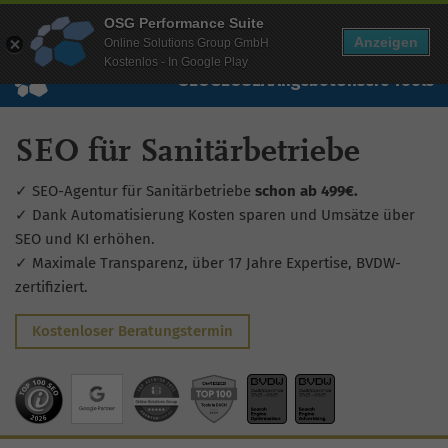
Mehr Infos zur Performance Suite
OSG Performance Suite
Wissen
Free Checks
Über uns
Login
Free Account
Anzeigen
Online Solutions Group GmbH
Kostenlos - In Google Play
SEO
GEO
SEA
Angebot
Unsere Tools
SEO für Sanitärbetriebe
✓ SEO-Agentur für Sanitärbetriebe
schon ab 499€.
✓ Dank Automatisierung Kosten sparen und Umsätze über
SEO und KI erhöhen.
✓ Maximale Transparenz, über 17 Jahre Expertise, BVDW-
zertifiziert.
Kostenloser Beratungstermin