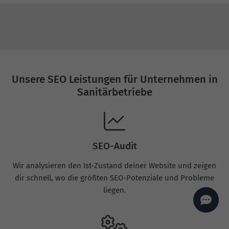
AI
Sales Manager
Hallo, willkommen bei
seoagentur.de. 👋
Wie kann ich dir helfen?
Profi-SEO startet bei uns
bereits ab 499 € pro
Monat, inkl. Content,
Unsere SEO Leistungen für Unternehmen in
Backlinks, Beratung und
Performance Suite
Zugang.
Zum Angebot.
Sanitärbetriebe
SEO-Audit
Wir analysieren den Ist-Zustand deiner Website und zeigen
dir schnell, wo die größten SEO-Potenziale und Probleme
liegen.