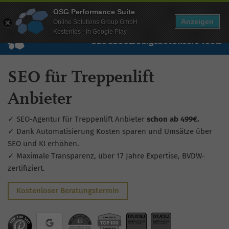
Mehr Infos zur Performance Suite
OSG Performance Suite
Wissen
Free Checks
Über uns
Login
Free Account
Anzeigen
Online Solutions Group GmbH
Kostenlos - In Google Play
SEO
GEO
SEA
Angebot
Unsere Tools
SEO für Treppenlift
Anbieter
✓ SEO-Agentur für Treppenlift Anbieter
schon ab 499€.
✓ Dank Automatisierung Kosten sparen und Umsätze über
SEO und KI erhöhen.
✓ Maximale Transparenz, über 17 Jahre Expertise, BVDW-
zertifiziert.
Kostenloser Beratungstermin