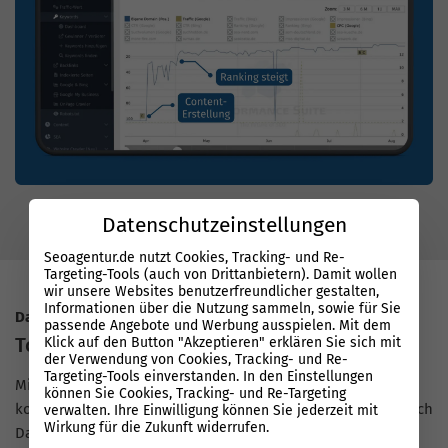
Datenschutzeinstellungen
Seoagentur.de nutzt Cookies, Tracking- und Re-
Targeting-Tools (auch von Drittanbietern). Damit wollen
wir unsere Websites benutzerfreundlicher gestalten,
Informationen über die Nutzung sammeln, sowie für Sie
Datenbasierter Erfolg mit System
passende Angebote und Werbung ausspielen. Mit dem
Top Rankings bei Google
Klick auf den Button "Akzeptieren" erklären Sie sich mit
der Verwendung von Cookies, Tracking- und Re-
Targeting-Tools einverstanden. In den Einstellungen
Mit unserer Performance Suite arbeiten SEO-Experten auf
können Sie Cookies, Tracking- und Re-Targeting
konstant hohem Niveau und setzen Maßnahmen sauber nach
verwalten. Ihre Einwilligung können Sie jederzeit mit
Wirkung für die Zukunft widerrufen.
Daten um. So entstehen schnelle und nachvollziehbare