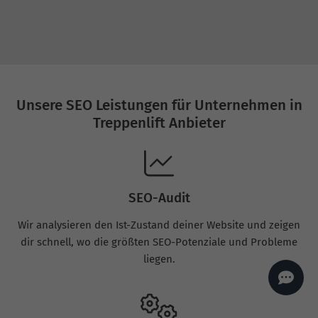
AI
Sales Manager
Hallo, willkommen bei
seoagentur.de. 👋
Wie kann ich dir helfen?
Profi-SEO startet bei uns
bereits ab 499 € pro
Monat, inkl. Content,
Unsere SEO Leistungen für Unternehmen in
Backlinks, Beratung und
Performance Suite
Treppenlift Anbieter
Zugang.
Zum Angebot.
SEO-Audit
Wir analysieren den Ist-Zustand deiner Website und zeigen
dir schnell, wo die größten SEO-Potenziale und Probleme
liegen.