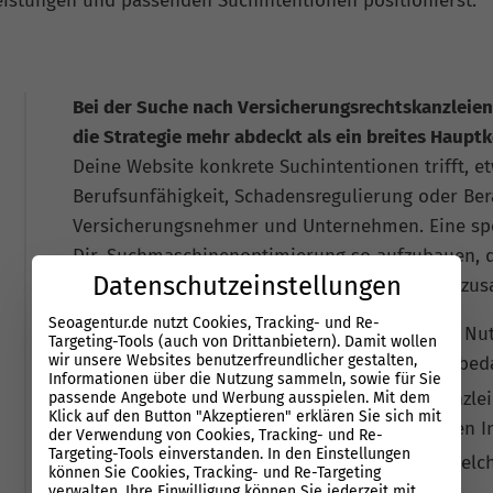
Leistungen und passenden Suchintentionen positionierst.
Bei der Suche nach Versicherungsrechtskanzleien
die Strategie mehr abdeckt als ein breites Haupt
Deine Website konkrete Suchintentionen trifft, e
Berufsunfähigkeit, Schadensregulierung oder Ber
Versicherungsnehmer und Unternehmen. Eine spez
Dir, Suchmaschinenoptimierung so aufzubauen, d
Datenschutzeinstellungen
Standortbezug und Vertrauenssignale sauber zu
Seoagentur.de nutzt Cookies, Tracking- und Re-
Breite Keywords allein reichen selten, weil Nu
Targeting-Tools (auch von Drittanbietern). Damit wollen
wir unsere Websites benutzerfreundlicher gestalten,
Problem, Versicherungsart oder Leistungsbed
Informationen über die Nutzung sammeln, sowie für Sie
Der Wettbewerb besteht nicht nur aus Kanzle
passende Angebote und Werbung ausspielen. Mit dem
Klick auf den Button "Akzeptieren" erklären Sie sich mit
Portalen, Verzeichnissen und spezialisierten 
der Verwendung von Cookies, Tracking- und Re-
Targeting-Tools einverstanden. In den Einstellungen
Klare Seitenstrukturen machen sichtbar, wel
können Sie Cookies, Tracking- und Re-Targeting
organische Suche gewinnen willst.
verwalten. Ihre Einwilligung können Sie jederzeit mit