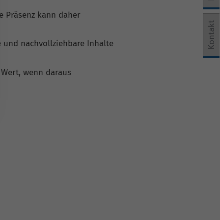
de Präsenz kann daher
e Einwilligung erteilt werden kann. Die erste Service-Grup
Kontakt
e und nachvollziehbare Inhalte
 Wert, wenn daraus