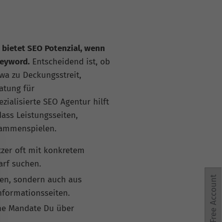
 bietet SEO Potenzial, wenn
keyword.
Entscheidend ist, ob
twa zu Deckungsstreit,
atung für
ialisierte SEO Agentur hilft
ass Leistungsseiten,
sammenspielen.
tzer oft mit konkretem
arf suchen.
ien, sondern auch aus
Free Account
Informationsseiten.
che Mandate Du über